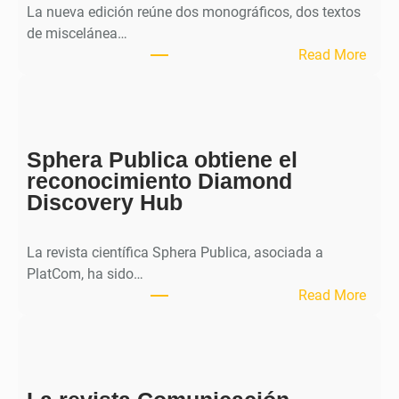
La nueva edición reúne dos monográficos, dos textos
de miscelánea…
:
Read More
M
H
J
o
Sphera Publica obtiene el
u
reconocimiento Diamond
r
Discovery Hub
n
a
l
La revista científica Sphera Publica, asociada a
p
PlatCom, ha sido…
u
:
Read More
b
S
l
p
i
h
c
e
a