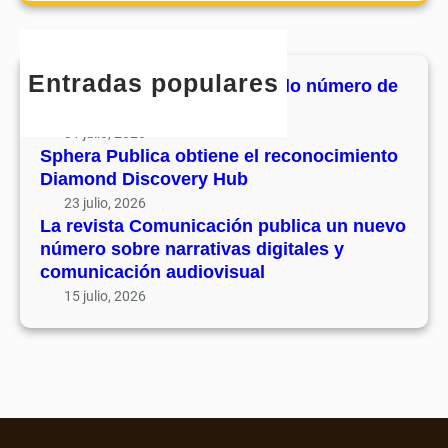
u
e
m
r
v
c
u
c
o
o
n
h
l
Entradas populares
n
MHJournal publica el segundo número de
i
u
o
su volumen 17
c
m
c
31 julio, 2026
a
e
i
Sphera Publica obtiene el reconocimiento
c
n
Diamond Discovery Hub
m
i
1
i
23 julio, 2026
ó
7
La revista Comunicación publica un nuevo
e
n
número sobre narrativas digitales y
n
p
comunicación audiovisual
t
u
15 julio, 2026
o
b
D
l
i
i
a
c
m
a
o
u
n