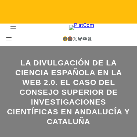
Saltar
al
contenido
Facebook
LinkedIn
X
Bluesky
YouTube
Amazon
LA DIVULGACIÓN DE LA
CIENCIA ESPAÑOLA EN LA
WEB 2.0. EL CASO DEL
CONSEJO SUPERIOR DE
INVESTIGACIONES
CIENTÍFICAS EN ANDALUCÍA Y
CATALUÑA