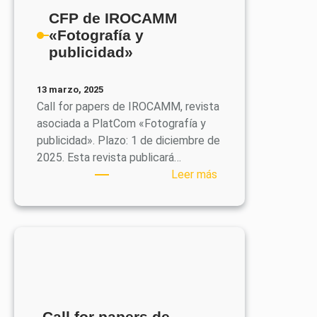
y
CFP de IROCAMM
administración
«Fotografía y
de
publicidad»
las
herramientas
13 marzo, 2025
corporativas
Call for papers de IROCAMM, revista
de
asociada a PlatCom «Fotografía y
marketing
publicidad». Plazo: 1 de diciembre de
y
2025. Esta revista publicará…
comunicación
:
Leer más
con
CFP
finalidad
de
social»
IROCAMM
«Fotografía
y
publicidad»
Call for papers de