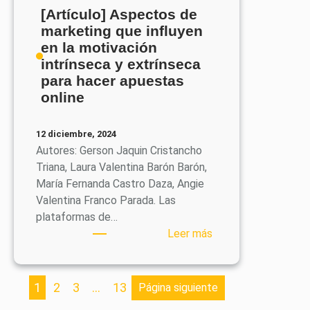
Ciudadanos:
[Artículo] Aspectos de
La
marketing que influyen
información
en la motivación
de
intrínseca y extrínseca
ElPaís.com
para hacer apuestas
y
online
ElMundo.es
como
12 diciembre, 2024
activo
Autores: Gerson Jaquin Cristancho
de
Triana, Laura Valentina Barón Barón,
marketing
María Fernanda Castro Daza, Angie
político
Valentina Franco Parada. Las
para
plataformas de…
el
:
Leer más
despegue
[Artículo]
del
Aspectos
partido
de
1
2
3
…
13
Página siguiente
en
marketing