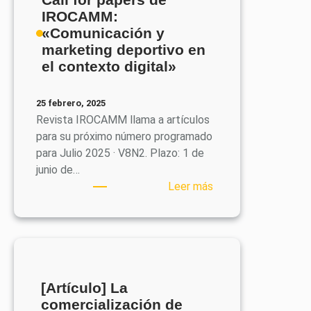
IROCAMM:
«Comunicación y
marketing deportivo en
el contexto digital»
25 febrero, 2025
Revista IROCAMM llama a artículos
para su próximo número programado
para Julio 2025 · V8N2. Plazo: 1 de
junio de…
:
Leer más
Call
for
papers
de
IROCAMM:
«Comunicación
[Artículo] La
y
comercialización de