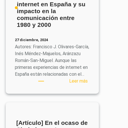
marketing
internet en España y su
deportivo
impacto en la
en
comunicación entre
el
1980 y 2000
contexto
digital»
27 diciembre, 2024
Autores: Francisco J. Olivares-García,
Inés Méndez-Majuelos, Aránzazu
Román-San-Miguel. Aunque las
primeras experiencias de internet en
España están relacionadas con el…
:
Leer más
[Artículo]
La
comercialización
de
internet
en
[Artículo] En el ocaso de