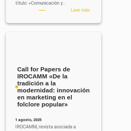
título: «Comunicación y…
:
Leer más
Nuevo
número
de
IROCAMM:
Comunicación
y
marketing
deportivo
Call for Papers de
en
IROCAMM «De la
el
tradición a la
contexto
modernidad: innovación
digital
en marketing en el
folclore popular»
1 agosto, 2025
IROCAMM, revista asociada a