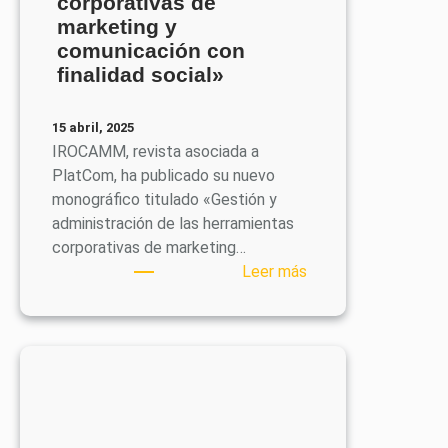
corporativas de
marketing
marketing y
en
comunicación con
el
finalidad social»
folclore
popular
15 abril, 2025
IROCAMM, revista asociada a
PlatCom, ha publicado su nuevo
monográfico titulado «Gestión y
administración de las herramientas
corporativas de marketing…
:
Leer más
Nuevo
número
de
IROCAMM
«Marketing
social:
Gestión