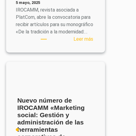
5 mayo, 2025
el
IROCAMM, revista asociada a
folclore
PlatCom, abre la convocatoria para
popular»
recibir artículos para su monográfico
«De la tradición a la modernidad:…
:
Leer más
Call
for
papers
de
IROCAMM:
De
la
tradición
Nuevo número de
a
IROCAMM «Marketing
la
social: Gestión y
modernidad:
administración de las
innovación
herramientas
en