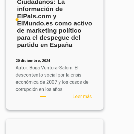
España
Ciudadanos: La
y
información de
su
ElPaís.com y
impacto
ElMundo.es como activo
en
de marketing político
la
para el despegue del
comunicación
partido en España
entre
1980
20 diciembre, 2024
y
Autor: Borja Ventura-Salom. El
2000
descontento social por la crisis
económica de 2007 y los casos de
corrupción en los años…
:
Leer más
[Artículo]
En
el
ocaso
de