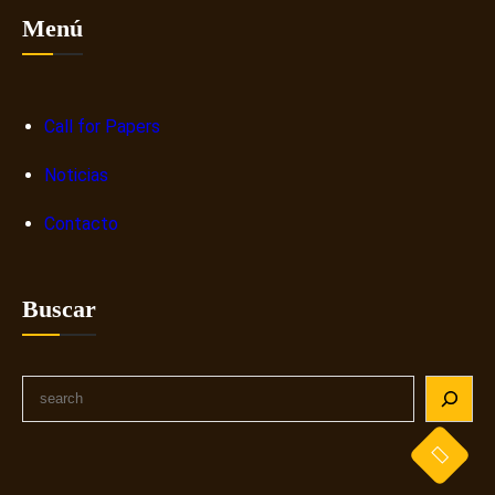
Menú
Call for Papers
Noticias
Contacto
Buscar
S
e
a
r
c