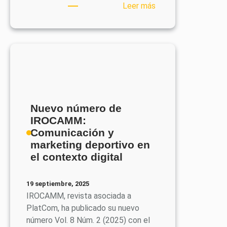
:
Leer más
Call
for
Papers
de
IROCAMM
«Eficacia
e
innovación
Nuevo número de
en
IROCAMM:
la
Comunicación y
actual
marketing deportivo en
industria
el contexto digital
de
la
19 septiembre, 2025
publicidad»
IROCAMM, revista asociada a
PlatCom, ha publicado su nuevo
número Vol. 8 Núm. 2 (2025) con el