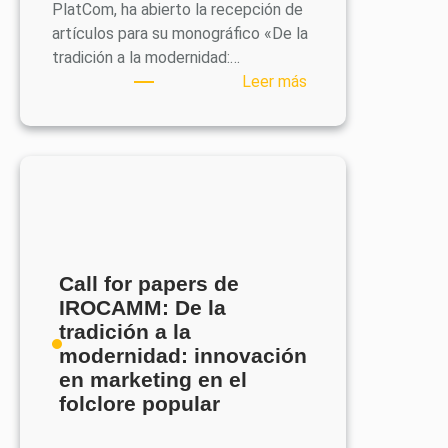
PlatCom, ha abierto la recepción de
artículos para su monográfico «De la
tradición a la modernidad:…
:
Leer más
Call
for
Papers
de
IROCAMM
«De
la
tradición
Call for papers de
a
IROCAMM: De la
la
tradición a la
modernidad:
modernidad: innovación
innovación
en marketing en el
en
folclore popular
marketing
en