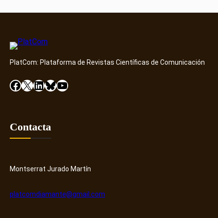
España
que
influyen
en
la
motivación
intrínseca
PlatCom: Plataforma de Revistas Científicas de Comunicación
y
Facebook
X
LinkedIn
Bluesky
YouTube
extrínseca
para
hacer
apuestas
Contacta
online
Montserrat Jurado Martín
platcomdiamante@gmail.com