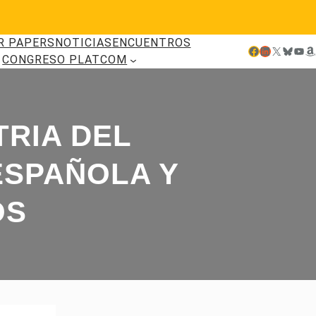
R PAPERS
NOTICIAS
ENCUENTROS
Facebook
LinkedIn
X
Bluesky
YouTube
Amazon
CONGRESO PLATCOM
TRIA DEL
ESPAÑOLA Y
OS