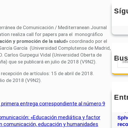
Síg
erránea de Comunicación / Mediterranean Journal
ion realiza call for papers para el monográfico
ción y promoción de la salud»
coordinado por el
 García García (Universidad Complutense de Madrid,
D. Carlos Gurpegui Vidal (Universidad Oberta de
Bus
S
ña) que se publicará en julio de 2018 (V9N2).
e
a
recepción de artículos: 15 de abril de 2018.
r
ulio de 2018 (V9N2).
c
h
Ent
MHJ
primera entrega correspondiente al número 9
núm
31
Comunicación: «Educación mediática y factor
Sphe
 en comunicación, educación y humanidades
rec