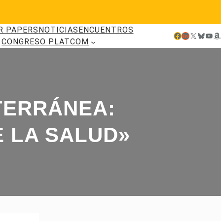
R PAPERS
NOTICIAS
ENCUENTROS
Facebook
LinkedIn
X
Bluesky
YouTube
Amazon
CONGRESO PLATCOM
TERRÁNEA:
 LA SALUD»