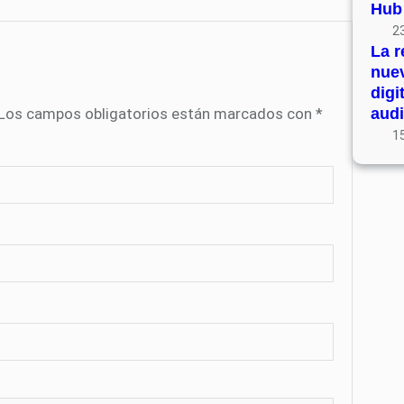
Hub
23
La r
nue
digi
Los campos obligatorios están marcados con
*
audi
15