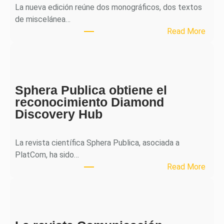
La nueva edición reúne dos monográficos, dos textos
de miscelánea…
:
Read More
M
H
J
o
Sphera Publica obtiene el
u
reconocimiento Diamond
r
Discovery Hub
n
a
l
La revista científica Sphera Publica, asociada a
p
PlatCom, ha sido…
u
:
Read More
b
S
l
p
i
h
c
e
a