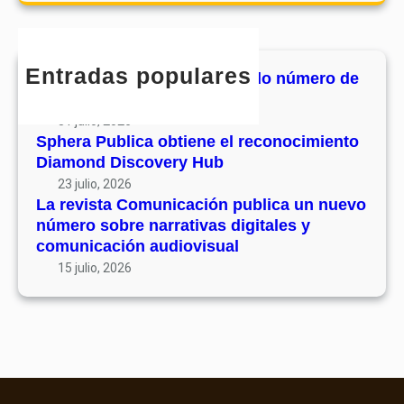
u
e
m
r
v
c
u
c
o
o
n
h
l
Entradas populares
n
MHJournal publica el segundo número de
i
u
o
su volumen 17
c
m
c
31 julio, 2026
a
e
i
Sphera Publica obtiene el reconocimiento
c
n
Diamond Discovery Hub
m
i
1
i
23 julio, 2026
ó
7
La revista Comunicación publica un nuevo
e
n
número sobre narrativas digitales y
n
p
comunicación audiovisual
t
u
15 julio, 2026
o
b
D
l
i
i
a
c
m
a
o
u
n