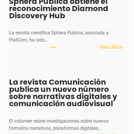
Sphera Publica obtiene el
u
reconocimiento Diamond
r
Discovery Hub
n
a
l
La revista científica Sphera Publica, asociada a
p
PlatCom, ha sido…
u
:
Read More
b
S
l
p
i
h
c
e
La revista Comunicación
a
r
publica un nuevo número
e
a
sobre narrativas digitales y
l
P
comunicación audiovisual
s
u
e
b
g
l
El volumen reúne investigaciones sobre nuevos
u
i
formatos narrativos, plataformas digitales,…
n
c