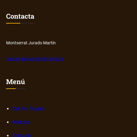
e
m
r
e
Contacta
y
r
H
o
u
s
b
o
Montserrat Jurado Martín
b
r
platcomdiamante@gmail.com
e
n
a
Menú
r
r
a
Call for Papers
t
i
Noticias
v
a
Contacto