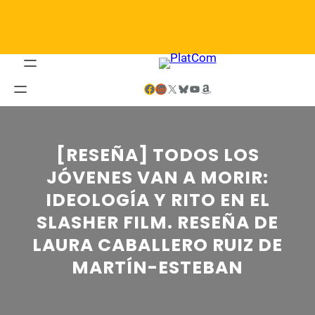
Saltar
al
contenido
Facebook
LinkedIn
X
Bluesky
YouTube
Amazon
[RESEÑA] TODOS LOS
JÓVENES VAN A MORIR:
IDEOLOGÍA Y RITO EN EL
SLASHER FILM. RESEÑA DE
LAURA CABALLERO RUIZ DE
MARTÍN-ESTEBAN