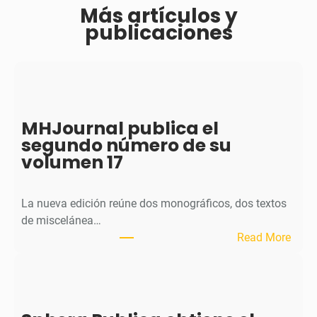
Más artículos y
publicaciones
MHJournal publica el
segundo número de su
volumen 17
La nueva edición reúne dos monográficos, dos textos
de miscelánea…
:
Read More
M
H
J
o