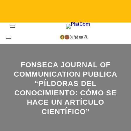
Saltar
al
contenido
Facebook
LinkedIn
X
Bluesky
YouTube
Amazon
FONSECA JOURNAL OF
COMMUNICATION PUBLICA
“PÍLDORAS DEL
CONOCIMIENTO: CÓMO SE
HACE UN ARTÍCULO
CIENTÍFICO”