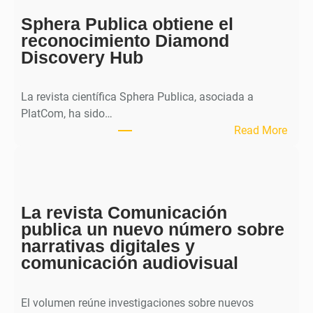
o
Sphera Publica obtiene el
u
reconocimiento Diamond
r
Discovery Hub
n
a
l
La revista científica Sphera Publica, asociada a
p
PlatCom, ha sido…
u
:
Read More
b
S
l
p
i
h
c
e
a
La revista Comunicación
r
e
publica un nuevo número sobre
a
l
narrativas digitales y
P
s
comunicación audiovisual
u
e
b
g
l
El volumen reúne investigaciones sobre nuevos
u