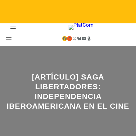
Saltar
al
contenido
Facebook
LinkedIn
X
Bluesky
YouTube
Amazon
[ARTÍCULO] SAGA
LIBERTADORES:
INDEPENDENCIA
IBEROAMERICANA EN EL CINE