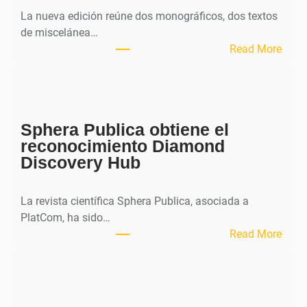
La nueva edición reúne dos monográficos, dos textos
de miscelánea…
:
Read More
M
H
J
o
Sphera Publica obtiene el
u
reconocimiento Diamond
r
Discovery Hub
n
a
l
La revista científica Sphera Publica, asociada a
p
PlatCom, ha sido…
u
:
Read More
b
S
l
p
i
h
c
e