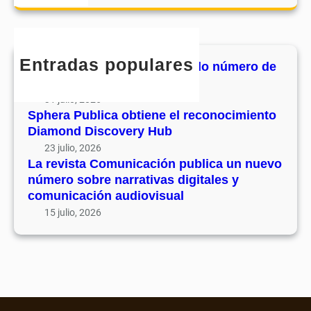
o
a
u
e
m
r
v
c
u
c
o
o
n
h
l
Entradas populares
n
MHJournal publica el segundo número de
i
u
o
su volumen 17
c
m
c
31 julio, 2026
a
e
i
Sphera Publica obtiene el reconocimiento
c
n
Diamond Discovery Hub
m
i
1
i
23 julio, 2026
ó
7
La revista Comunicación publica un nuevo
e
n
número sobre narrativas digitales y
n
p
comunicación audiovisual
t
u
15 julio, 2026
o
b
D
l
i
i
a
c
m
a
o
u