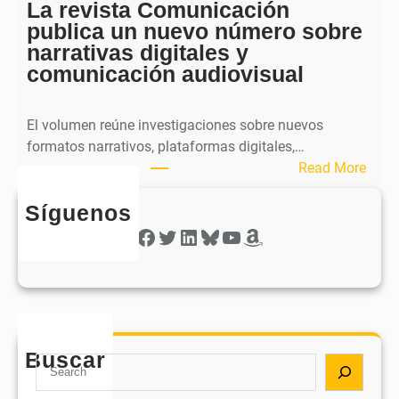
a
La revista Comunicación
r
e
publica un nuevo número sobre
a
l
narrativas digitales y
P
s
comunicación audiovisual
u
e
b
g
l
El volumen reúne investigaciones sobre nuevos
u
i
formatos narrativos, plataformas digitales,…
n
c
:
Read More
d
a
L
o
o
Síguenos
a
n
b
r
Facebook
Twitter
LinkedIn
Bluesky
YouTube
Amazon
ú
t
e
m
i
v
e
e
i
r
n
s
o
e
t
d
e
Buscar
a
S
e
l
C
e
s
r