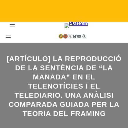
Saltar
al
contenido
Facebook
LinkedIn
X
Bluesky
YouTube
Amazon
[ARTÍCULO] LA REPRODUCCIÓ
DE LA SENTÈNCIA DE “LA
MANADA” EN EL
TELENOTÍCIES I EL
TELEDIARIO. UNA ANÀLISI
COMPARADA GUIADA PER LA
TEORIA DEL FRAMING