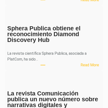
M
H
J
o
Sphera Publica obtiene el
u
reconocimiento Diamond
r
Discovery Hub
n
a
l
La revista científica Sphera Publica, asociada a
p
PlatCom, ha sido…
u
:
Read More
b
S
l
p
i
h
c
e
a
La revista Comunicación
r
e
publica un nuevo número sobre
a
l
narrativas digitales y
P