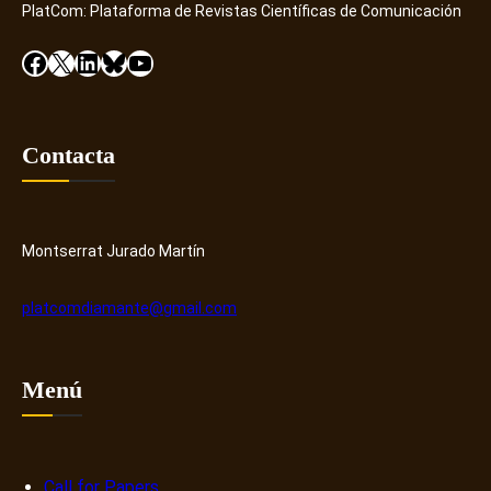
i
PlatCom: Plataforma de Revistas Científicas de Comunicación
e
s
v
Facebook
X
LinkedIn
Bluesky
YouTube
c
o
o
n
v
ú
e
m
Contacta
r
e
y
r
H
o
u
s
Montserrat Jurado Martín
b
o
b
platcomdiamante@gmail.com
r
e
n
Menú
a
r
r
a
Call for Papers