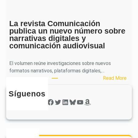
p
i
h
c
e
a
La revista Comunicación
r
e
publica un nuevo número sobre
a
l
narrativas digitales y
P
s
comunicación audiovisual
u
e
b
g
l
El volumen reúne investigaciones sobre nuevos
u
i
formatos narrativos, plataformas digitales,…
n
c
:
Read More
d
a
L
o
o
Síguenos
a
n
b
r
Facebook
Twitter
LinkedIn
Bluesky
YouTube
Amazon
ú
t
e
m
i
v
e
e
i
r
n
s
o
e
t