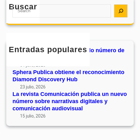
d
e
Buscar
a
S
e
l
C
e
s
r
o
a
u
e
m
r
v
c
u
c
o
o
n
h
l
Entradas populares
n
MHJournal publica el segundo número de
i
u
o
su volumen 17
c
m
c
31 julio, 2026
a
e
i
Sphera Publica obtiene el reconocimiento
c
n
Diamond Discovery Hub
m
i
1
i
23 julio, 2026
ó
7
La revista Comunicación publica un nuevo
e
n
número sobre narrativas digitales y
n
p
comunicación audiovisual
t
u
15 julio, 2026
o
b
D
l
i
i
a