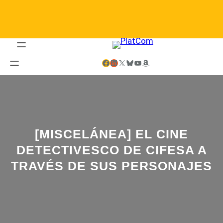
Saltar
al
contenido
Facebook
LinkedIn
X
Bluesky
YouTube
Amazon
[MISCELÁNEA] EL CINE
DETECTIVESCO DE CIFESA A
TRAVÉS DE SUS PERSONAJES