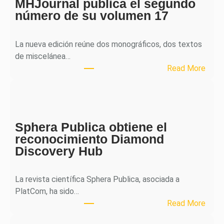
MHJournal publica el segundo
número de su volumen 17
La nueva edición reúne dos monográficos, dos textos
de miscelánea…
:
Read More
M
H
J
o
Sphera Publica obtiene el
u
reconocimiento Diamond
r
Discovery Hub
n
a
l
La revista científica Sphera Publica, asociada a
p
PlatCom, ha sido…
u
:
Read More
b
S
l