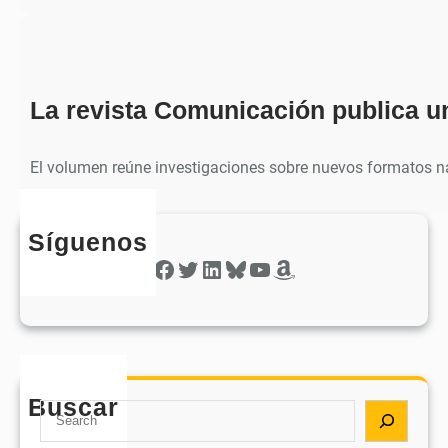
La revista Comunicación publica u
El volumen reúne investigaciones sobre nuevos formatos na
Síguenos
Facebook
Twitter
LinkedIn
Bluesky
YouTube
Amazon
Buscar
S
e