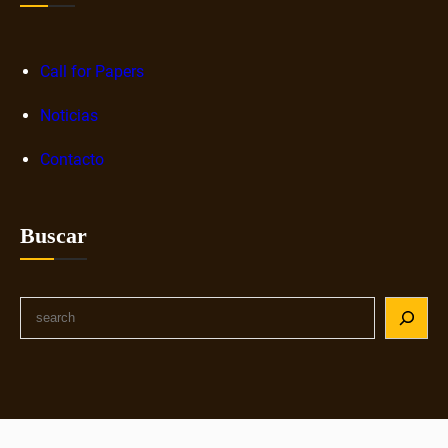
Call for Papers
Noticias
Contacto
Buscar
S
e
a
r
c
h