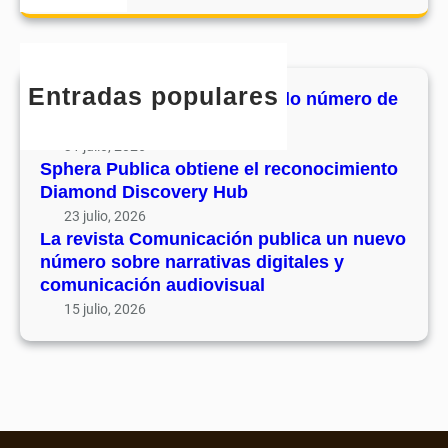
a
r
c
h
Entradas populares
MHJournal publica el segundo número de
su volumen 17
31 julio, 2026
Sphera Publica obtiene el reconocimiento
Diamond Discovery Hub
23 julio, 2026
La revista Comunicación publica un nuevo
número sobre narrativas digitales y
comunicación audiovisual
15 julio, 2026