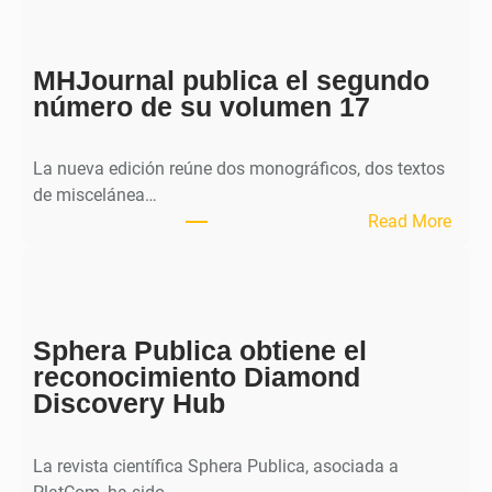
MHJournal publica el segundo
número de su volumen 17
La nueva edición reúne dos monográficos, dos textos
de miscelánea…
:
Read More
M
H
J
o
Sphera Publica obtiene el
u
reconocimiento Diamond
r
Discovery Hub
n
a
l
La revista científica Sphera Publica, asociada a
p