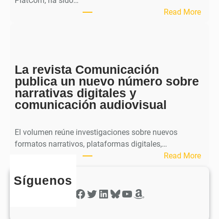
PlatCom, ha sido…
u
:
Read More
b
S
l
p
i
h
c
e
a
La revista Comunicación
r
e
publica un nuevo número sobre
a
l
narrativas digitales y
P
s
comunicación audiovisual
u
e
b
g
l
El volumen reúne investigaciones sobre nuevos
u
i
formatos narrativos, plataformas digitales,…
n
c
:
Read More
d
a
L
o
o
Síguenos
a
n
b
r
Facebook
Twitter
LinkedIn
Bluesky
YouTube
Amazon
ú
t
e
m
i
v