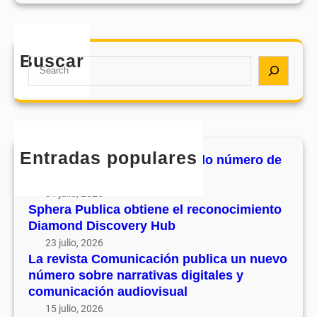
e
e
i
r
n
s
o
e
t
d
e
Buscar
a
S
e
l
C
e
s
r
o
a
u
e
m
r
v
c
u
c
o
o
n
h
l
Entradas populares
n
MHJournal publica el segundo número de
i
u
o
su volumen 17
c
m
c
31 julio, 2026
a
e
i
Sphera Publica obtiene el reconocimiento
c
n
Diamond Discovery Hub
m
i
1
i
23 julio, 2026
ó
7
La revista Comunicación publica un nuevo
e
n
número sobre narrativas digitales y
n
p
comunicación audiovisual
t
u
15 julio, 2026
o
b