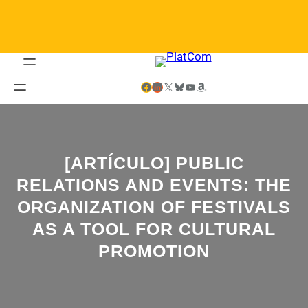
Saltar
al
contenido
Facebook
LinkedIn
X
Bluesky
YouTube
Amazon
[ARTÍCULO] PUBLIC
RELATIONS AND EVENTS: THE
ORGANIZATION OF FESTIVALS
AS A TOOL FOR CULTURAL
PROMOTION