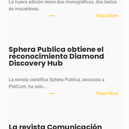
La nueva edición reúne dos monográficos, dos textos
de miscelánea…
:
Read More
M
H
J
o
Sphera Publica obtiene el
u
reconocimiento Diamond
r
Discovery Hub
n
a
l
La revista científica Sphera Publica, asociada a
p
PlatCom, ha sido…
u
:
Read More
b
S
l
p
i
h
c
e
La revista Comunicación
a
r