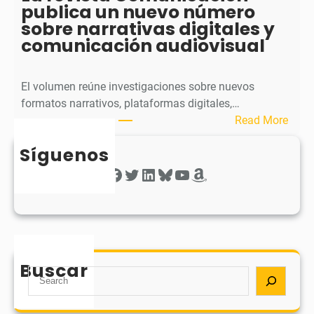
publica un nuevo número
e
a
sobre narrativas digitales y
l
P
comunicación audiovisual
s
u
e
b
g
l
El volumen reúne investigaciones sobre nuevos
u
i
formatos narrativos, plataformas digitales,…
n
c
:
Read More
d
a
L
o
o
Síguenos
a
n
b
r
Facebook
Twitter
LinkedIn
Bluesky
YouTube
Amazon
ú
t
e
m
i
v
e
e
i
r
n
s
o
e
t
d
Buscar
e
a
S
e
l
C
e
s
r
o
a
u