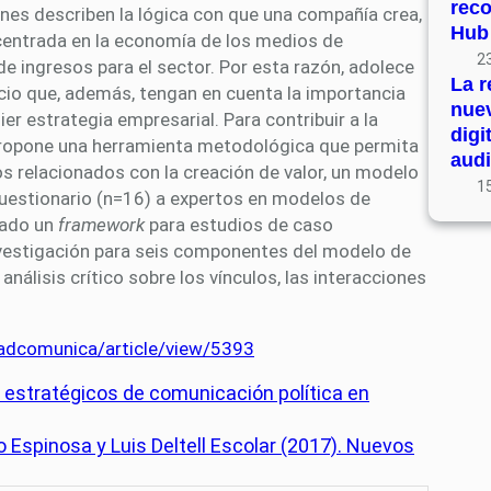
rec
es describen la lógica con que una compañía crea,
Hub
n centrada en la economía de los medios de
23
 ingresos para el sector. Por esta razón, adolece
La r
ocio que, además, tengan en cuenta la importancia
nue
r estrategia empresarial. Para contribuir a la
digi
 propone una herramienta metodológica que permita
audi
s relacionados con la creación de valor, un modelo
15
cuestionario (n=16) a expertos en modelos de
tado un
framework
para estudios de caso
nvestigación para seis componentes del modelo de
nálisis crítico sobre los vínculos, las interacciones
p/adcomunica/article/view/5393
 estratégicos de comunicación política en
 Espinosa y Luis Deltell Escolar (2017). Nuevos