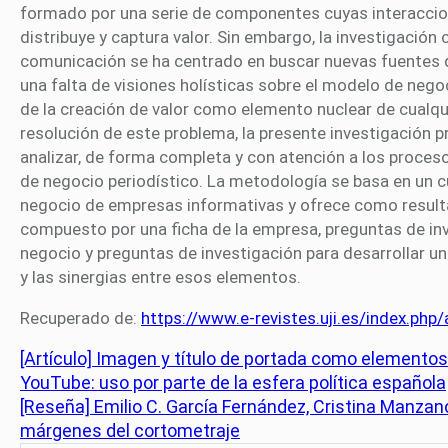
formado por una serie de componentes cuyas interaccion
distribuye y captura valor. Sin embargo, la investigació
comunicación se ha centrado en buscar nuevas fuentes de
una falta de visiones holísticas sobre el modelo de neg
de la creación de valor como elemento nuclear de cualquie
resolución de este problema, la presente investigación
analizar, de forma completa y con atención a los proceso
de negocio periodístico. La metodología se basa en un 
negocio de empresas informativas y ofrece como resul
compuesto por una ficha de la empresa, preguntas de i
negocio y preguntas de investigación para desarrollar un a
y las sinergias entre esos elementos.
Recuperado de:
https://www.e-revistes.uji.es/index.ph
[Artículo] Imagen y título de portada como elementos
YouTube: uso por parte de la esfera política española
[Reseña] Emilio C. García Fernández, Cristina Manzano
márgenes del cortometraje