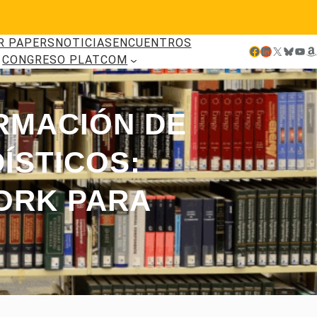
R PAPERS
NOTICIAS
ENCUENTROS
Facebook
LinkedIn
X
Bluesky
YouTube
Amazon
CONGRESO PLATCOM
ORMACIÓN DE
ÍSTICOS:
ORK PARA