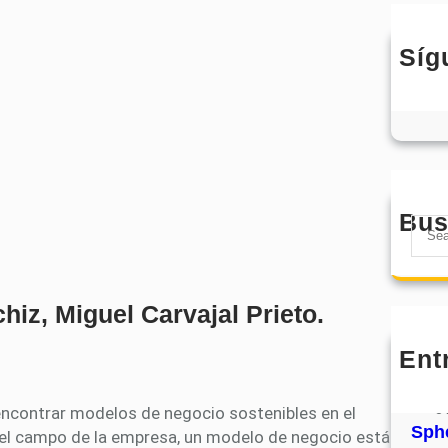
Síg
Bus
S
e
a
r
iz, Miguel Carvajal Prieto.
c
h
Ent
MHJ
núm
31
 encontrar modelos de negocio sostenibles en el
Sphe
a del campo de la empresa, un modelo de negocio está