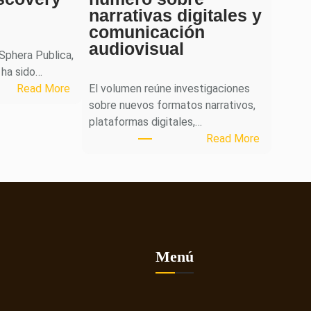
narrativas digitales y
comunicación
audiovisual
 Sphera Publica,
 ha sido…
:
Read More
El volumen reúne investigaciones
S
sobre nuevos formatos narrativos,
p
plataformas digitales,…
h
:
Read More
e
L
r
a
a
r
P
e
u
v
b
i
l
s
Menú
i
t
c
a
a
C