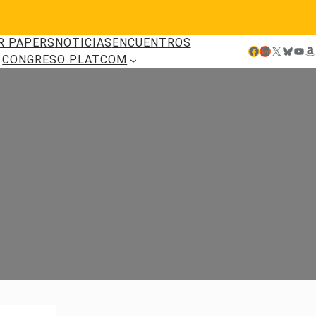
R PAPERS
NOTICIAS
ENCUENTROS
Facebook
LinkedIn
X
Bluesky
YouTube
Amazon
CONGRESO PLATCOM