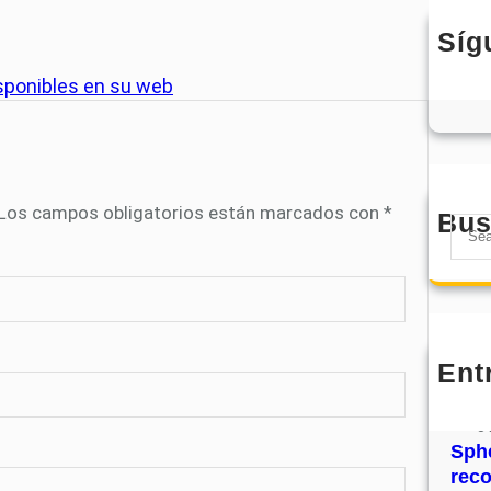
Síg
sponibles en su web
Los campos obligatorios están marcados con
*
Bus
S
e
a
r
c
h
Ent
MHJ
núm
31
Sphe
rec