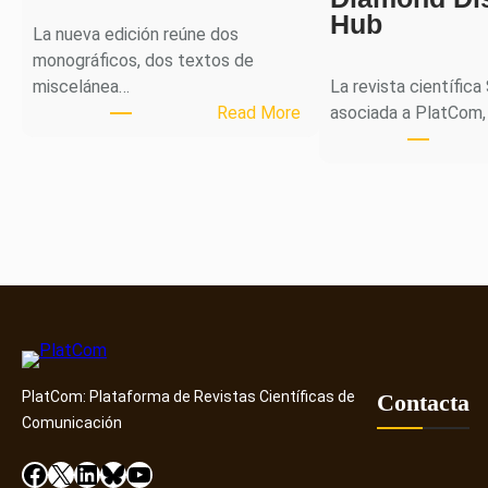
Hub
La nueva edición reúne dos
monográficos, dos textos de
miscelánea…
La revista científica
:
Read More
asociada a PlatCom,
M
H
J
o
u
r
n
a
l
p
PlatCom: Plataforma de Revistas Científicas de
u
Contacta
Comunicación
b
l
Facebook
X
LinkedIn
Bluesky
YouTube
i