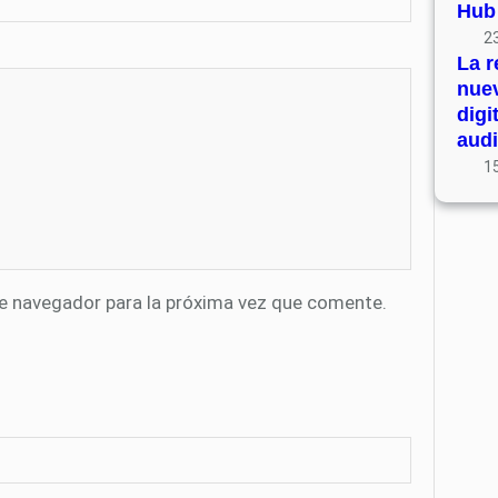
Hub
23
La r
nue
digi
audi
15
te navegador para la próxima vez que comente.