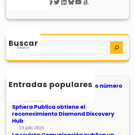
Facebook
Twitter
LinkedIn
Bluesky
YouTube
Amazon
Buscar
S
e
a
r
c
h
Entradas populares
MHJournal publica el segundo número
de su volumen 17
31 julio, 2026
Sphera Publica obtiene el
reconocimiento Diamond Discovery
Hub
23 julio, 2026
La revista Comunicación publica un