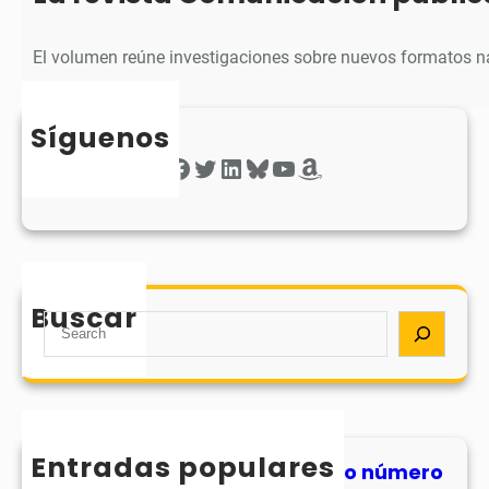
El volumen reúne investigaciones sobre nuevos formatos na
Síguenos
Facebook
Twitter
LinkedIn
Bluesky
YouTube
Amazon
Buscar
S
e
a
r
c
h
Entradas populares
MHJournal publica el segundo número