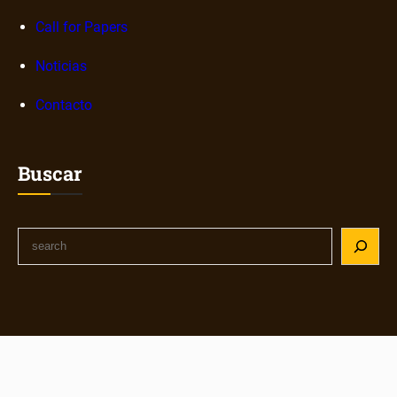
Call for Papers
Noticias
Contacto
Buscar
S
e
a
r
c
h