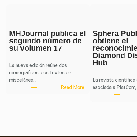
MHJournal publica el
Sphera Publ
segundo número de
obtiene el
su volumen 17
reconocimi
Diamond Di
Hub
La nueva edición reúne dos
monográficos, dos textos de
miscelánea…
La revista científica
:
Read More
asociada a PlatCom,
M
H
J
o
u
r