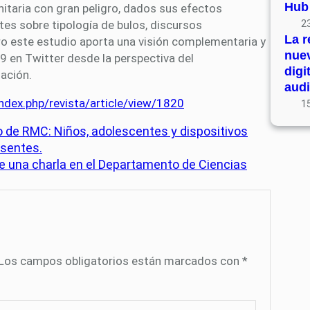
Hub
itaria con gran peligro, dados sus efectos
tes sobre tipología de bulos, discursos
23
La r
ro este estudio aporta una visión complementaria y
nue
9 en Twitter desde la perspectiva del
digi
ación.
audi
index.php/revista/article/view/1820
15
co de RMC: Niños, adolescentes y dispositivos
esentes.
ce una charla en el Departamento de Ciencias
Los campos obligatorios están marcados con
*