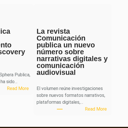
ica
La revista
Comunicación
ento
publica un nuevo
scovery
número sobre
narrativas digitales y
comunicación
audiovisual
 Sphera Publica,
 ha sido…
:
Read More
El volumen reúne investigaciones
S
sobre nuevos formatos narrativos,
p
plataformas digitales,…
h
:
Read More
e
L
r
a