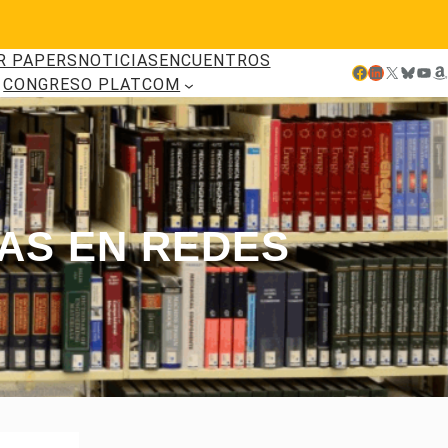
R PAPERS
NOTICIAS
ENCUENTROS
Facebook
LinkedIn
X
Bluesky
YouTube
Amazon
CONGRESO PLATCOM
AS EN REDES