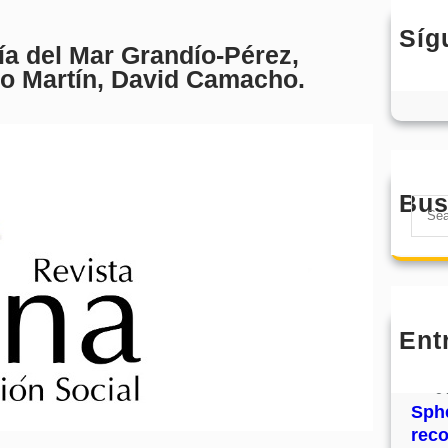
Síg
a del Mar Grandío-Pérez,
ro Martín, David Camacho.
Bus
S
e
a
r
c
h
Ent
MHJ
núm
31
Sphe
rec