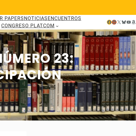
R PAPERS
NOTICIAS
ENCUENTROS
Facebook
LinkedIn
X
Bluesky
YouTube
Amazon
CONGRESO PLATCOM
NÚMERO 23:
CIPACIÓN