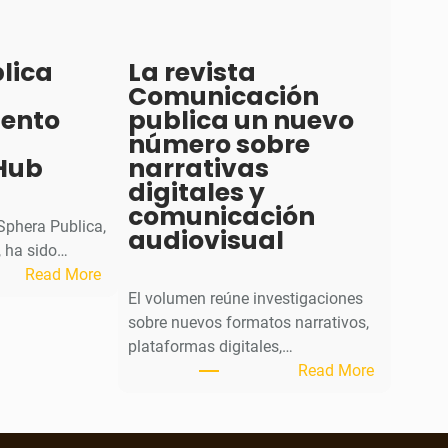
lica
La revista
Comunicación
iento
publica un nuevo
número sobre
Hub
narrativas
digitales y
comunicación
 Sphera Publica,
audiovisual
 ha sido…
:
Read More
S
El volumen reúne investigaciones
p
sobre nuevos formatos narrativos,
h
plataformas digitales,…
e
:
Read More
r
L
a
a
P
r