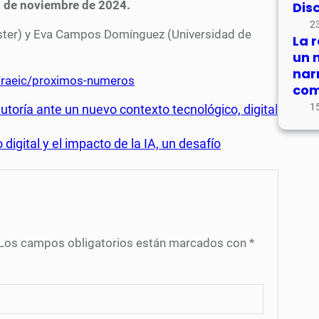
1 de noviembre de 2024.
Dis
23
ester) y Eva Campos Domínguez (Universidad de
La 
un 
nar
p/raeic/proximos-numeros
com
15
autoría ante un nuevo contexto tecnológico, digital
digital y el impacto de la IA, un desafío
Los campos obligatorios están marcados con
*