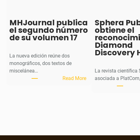
MHJournal publica
Sphera Pub
el segundo número
obtiene el
de su volumen 17
reconocim
Diamond
Discovery 
La nueva edición reúne dos
monográficos, dos textos de
miscelánea…
La revista científica
:
Read More
asociada a PlatCom,
M
H
J
o
u
r
n
a