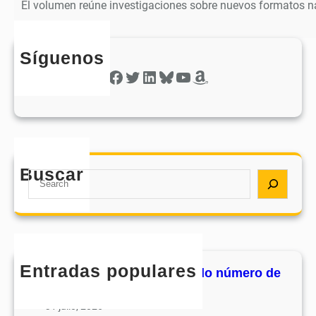
El volumen reúne investigaciones sobre nuevos formatos na
Síguenos
Facebook
Twitter
LinkedIn
Bluesky
YouTube
Amazon
Buscar
S
e
a
r
c
h
Entradas populares
MHJournal publica el segundo número de
su volumen 17
31 julio, 2026