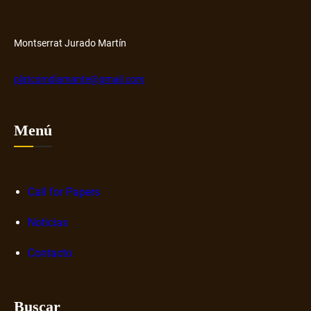
H
o
u
s
b
o
Montserrat Jurado Martín
b
r
platcomdiamante@gmail.com
e
n
a
Menú
r
r
a
Call for Papers
t
i
Noticias
v
a
Contacto
s
d
i
Buscar
g