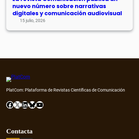
p
nuevo número sobre narrativas
t
u
digitales y comunicación audiovisual
o
b
15 julio, 2026
D
l
i
i
a
c
m
a
o
u
n
n
d
n
D
u
i
e
s
PlatCom: Plataforma de Revistas Científicas de Comunicación
v
c
o
Facebook
X
LinkedIn
Bluesky
YouTube
o
n
v
ú
e
m
r
e
Contacta
y
r