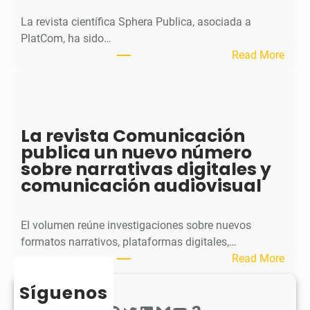
l
La revista científica Sphera Publica, asociada a
p
PlatCom, ha sido…
u
:
Read More
b
S
l
p
i
h
c
e
La revista Comunicación
a
r
publica un nuevo número
e
a
sobre narrativas digitales y
l
P
comunicación audiovisual
s
u
e
b
g
l
El volumen reúne investigaciones sobre nuevos
u
i
formatos narrativos, plataformas digitales,…
n
c
:
Read More
d
a
L
o
o
Síguenos
a
n
b
r