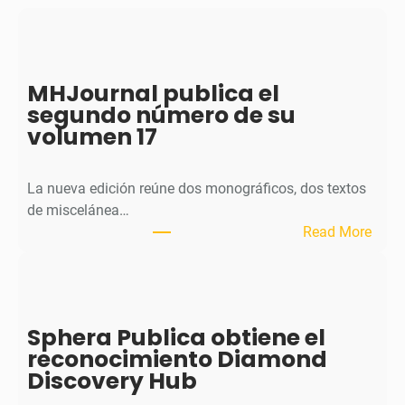
MHJournal publica el
segundo número de su
volumen 17
La nueva edición reúne dos monográficos, dos textos
de miscelánea…
:
Read More
M
H
J
o
Sphera Publica obtiene el
u
reconocimiento Diamond
r
Discovery Hub
n
a