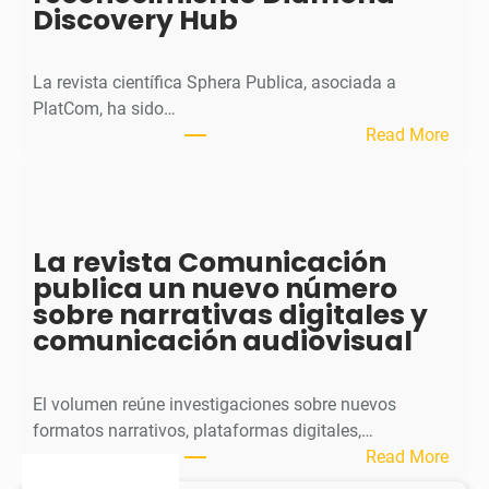
Discovery Hub
n
a
l
La revista científica Sphera Publica, asociada a
p
PlatCom, ha sido…
u
:
Read More
b
S
l
p
i
h
c
e
La revista Comunicación
a
r
publica un nuevo número
e
a
sobre narrativas digitales y
l
P
comunicación audiovisual
s
u
e
b
g
l
El volumen reúne investigaciones sobre nuevos
u
i
formatos narrativos, plataformas digitales,…
n
c
:
Read More
d
a
L