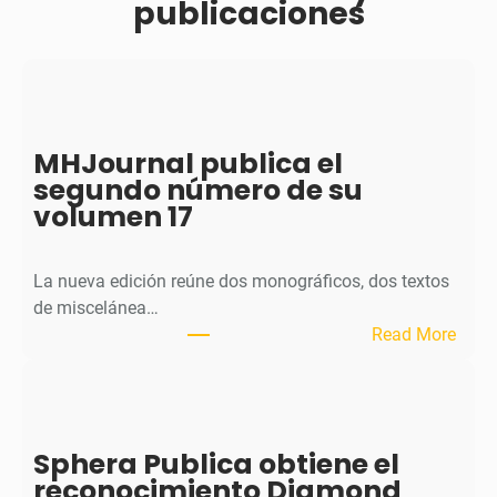
publicaciones
MHJournal publica el
segundo número de su
volumen 17
La nueva edición reúne dos monográficos, dos textos
de miscelánea…
:
Read More
M
H
J
o
Sphera Publica obtiene el
u
reconocimiento Diamond
r