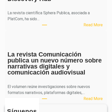
a
l
La revista científica Sphera Publica, asociada a
p
PlatCom, ha sido…
u
:
Read More
b
S
l
p
i
h
c
e
a
La revista Comunicación
r
e
publica un nuevo número sobre
a
l
narrativas digitales y
P
s
comunicación audiovisual
u
e
b
g
l
El volumen reúne investigaciones sobre nuevos
u
i
formatos narrativos, plataformas digitales,…
n
c
:
Read More
d
a
L
o
o
Síguenos
a