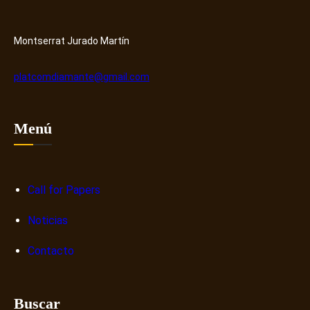
y
r
H
o
u
s
Montserrat Jurado Martín
b
o
b
platcomdiamante@gmail.com
r
e
n
Menú
a
r
r
a
Call for Papers
t
Noticias
i
v
Contacto
a
s
d
Buscar
i