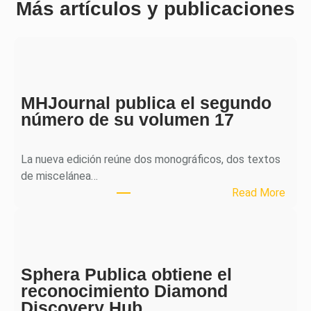
Más artículos y publicaciones
MHJournal publica el segundo
número de su volumen 17
La nueva edición reúne dos monográficos, dos textos
de miscelánea…
:
Read More
M
H
J
o
Sphera Publica obtiene el
u
reconocimiento Diamond
r
Discovery Hub
n