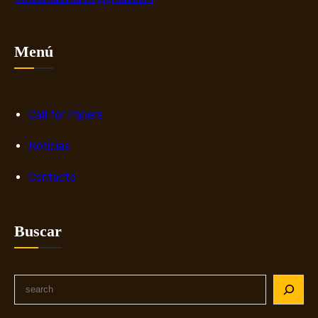
Menú
Call for Papers
Noticias
Contacto
Buscar
S
e
a