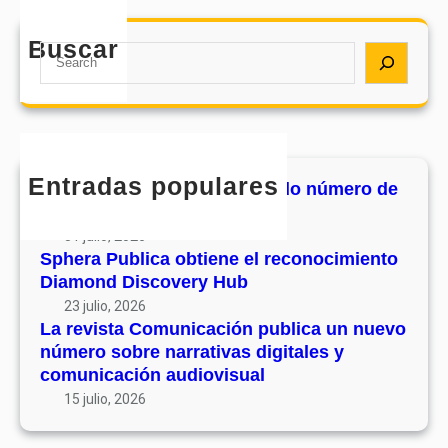
Buscar
S
e
a
r
c
h
Entradas populares
MHJournal publica el segundo número de
su volumen 17
31 julio, 2026
Sphera Publica obtiene el reconocimiento
Diamond Discovery Hub
23 julio, 2026
La revista Comunicación publica un nuevo
número sobre narrativas digitales y
comunicación audiovisual
15 julio, 2026