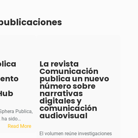
 publicaciones
lica
La revista
Comunicación
iento
publica un nuevo
número sobre
Hub
narrativas
digitales y
comunicación
 Sphera Publica,
audiovisual
 ha sido…
:
Read More
S
El volumen reúne investigaciones