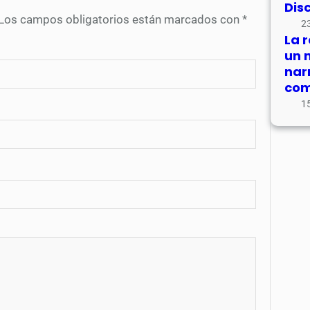
Dis
Los campos obligatorios están marcados con
*
23
La 
un 
nar
com
15