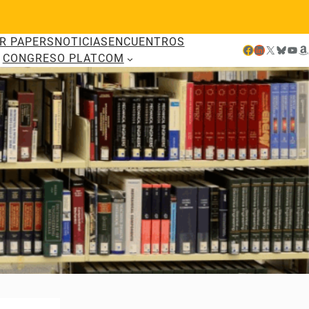
R PAPERS
NOTICIAS
ENCUENTROS
Facebook
LinkedIn
X
Bluesky
YouTube
Amazon
CONGRESO PLATCOM