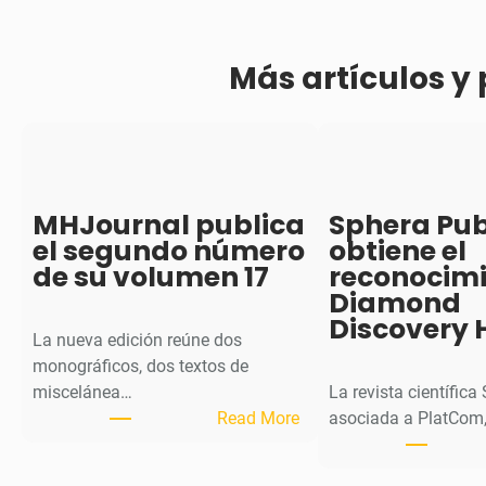
Más artículos y
MHJournal publica
Sphera Pub
el segundo número
obtiene el
de su volumen 17
reconocim
Diamond
Discovery 
La nueva edición reúne dos
monográficos, dos textos de
miscelánea…
La revista científica
:
Read More
asociada a PlatCom,
M
H