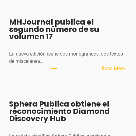
MHJournal publica el
segundo número de su
volumen 17
La nueva edición reúne dos monográficos, dos textos
de miscelánea…
:
Read More
M
H
J
o
Sphera Publica obtiene el
u
reconocimiento Diamond
r
Discovery Hub
n
a
l