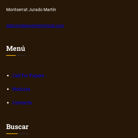
s
b
o
Montserrat Jurado Martín
b
r
platcomdiamante@gmail.com
e
n
a
Menú
r
r
a
Call for Papers
t
i
Noticias
v
a
Contacto
s
d
i
Buscar
g
i