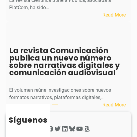
La revista científica Sphera Publica, asociada a
p
PlatCom, ha sido…
u
:
Read More
b
S
l
p
i
h
c
e
La revista Comunicación
a
r
publica un nuevo número
e
a
sobre narrativas digitales y
l
P
comunicación audiovisual
s
u
e
b
g
l
El volumen reúne investigaciones sobre nuevos
u
i
formatos narrativos, plataformas digitales,…
n
c
:
Read More
d
a
L
o
o
Síguenos
a
n
b
r
Facebook
Twitter
LinkedIn
Bluesky
YouTube
Amazon
ú
t
e