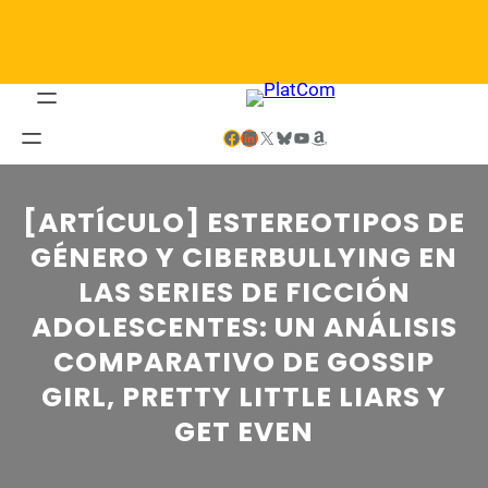
Saltar
al
contenido
Facebook
LinkedIn
X
Bluesky
YouTube
Amazon
[ARTÍCULO] ESTEREOTIPOS DE
GÉNERO Y CIBERBULLYING EN
LAS SERIES DE FICCIÓN
ADOLESCENTES: UN ANÁLISIS
COMPARATIVO DE GOSSIP
GIRL, PRETTY LITTLE LIARS Y
GET EVEN