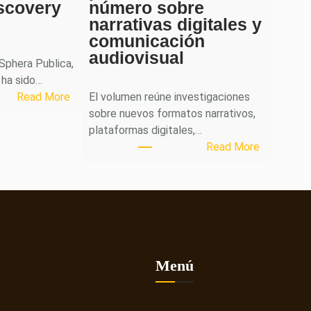
scovery
número sobre
narrativas digitales y
comunicación
audiovisual
 Sphera Publica,
 ha sido…
:
Read More
El volumen reúne investigaciones
S
sobre nuevos formatos narrativos,
p
plataformas digitales,…
h
:
Read More
e
L
r
a
a
r
P
e
u
v
b
i
l
s
Menú
i
t
c
a