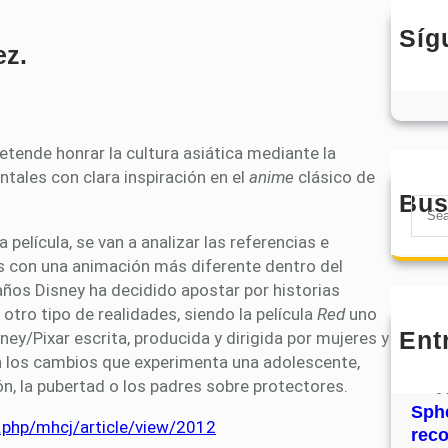
Síg
ez.
etende honrar la cultura asiática mediante la
tales con clara inspiración en el
anime
clásico de
Bus
S
e
a película, se van a analizar las referencias e
a
as con una animación más diferente dentro del
r
años Disney ha decidido apostar por historias
c
otro tipo de realidades, siendo la película
Red
uno
h
Ent
ney/Pixar escrita, producida y dirigida por mujeres y
MHJ
en los cambios que experimenta una adolescente,
núm
, la pubertad o los padres sobre protectores.
31
Sphe
x.php/mhcj/article/view/2012
rec