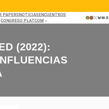
R PAPERS
NOTICIAS
ENCUENTROS
Facebook
LinkedIn
X
Bluesky
YouTube
Amazon
CONGRESO PLATCOM
D (2022):
INFLUENCIAS
A