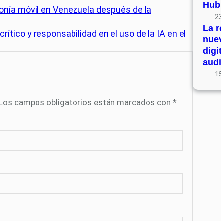
Hub
fonía móvil en Venezuela después de la
23
La r
tico y responsabilidad en el uso de la IA en el
nue
digi
audi
15
Los campos obligatorios están marcados con
*