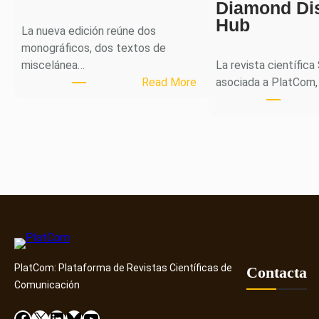
Diamond Di
Hub
La nueva edición reúne dos
monográficos, dos textos de
miscelánea…
La revista científica
:
Read More
asociada a PlatCom,
M
H
J
o
u
r
n
a
l
p
PlatCom: Plataforma de Revistas Científicas de
u
Contacta
Comunicación
b
l
Facebook
X
LinkedIn
Bluesky
YouTube