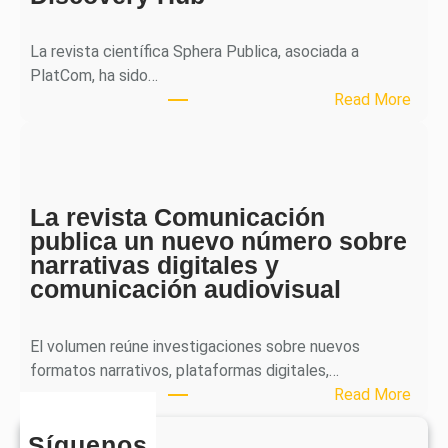
a
l
La revista científica Sphera Publica, asociada a
p
PlatCom, ha sido…
u
:
Read More
b
S
l
p
i
h
c
e
a
La revista Comunicación
r
e
publica un nuevo número sobre
a
l
narrativas digitales y
P
s
comunicación audiovisual
u
e
b
g
l
El volumen reúne investigaciones sobre nuevos
u
i
formatos narrativos, plataformas digitales,…
n
c
:
Read More
d
a
L
o
o
Síguenos
a