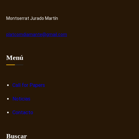
y
r
H
o
u
s
Montserrat Jurado Martín
b
o
b
platcomdiamante@gmail.com
r
e
n
Menú
a
r
r
a
Call for Papers
t
Noticias
i
v
Contacto
a
s
d
Buscar
i