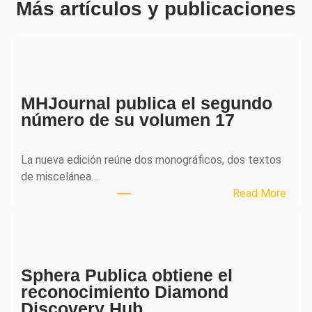
Más artículos y publicaciones
MHJournal publica el segundo
número de su volumen 17
La nueva edición reúne dos monográficos, dos textos
de miscelánea…
:
Read More
M
H
J
o
Sphera Publica obtiene el
u
reconocimiento Diamond
r
Discovery Hub
n