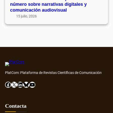
n
número sobre narrativas digitales y
n
p
comunicación audiovisual
t
u
15 julio, 2026
o
b
D
l
i
i
a
c
m
a
o
u
n
n
d
n
D
u
i
PlatCom: Plataforma de Revistas Científicas de Comunicación
e
s
v
Facebook
X
LinkedIn
Bluesky
YouTube
c
o
o
n
v
ú
e
m
Contacta
r
e