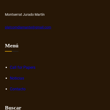
y
r
H
o
u
s
Montserrat Jurado Martín
b
o
b
platcomdiamante@gmail.com
r
e
n
Menú
a
r
r
a
Call for Papers
t
Noticias
i
v
Contacto
a
s
d
Buscar
i