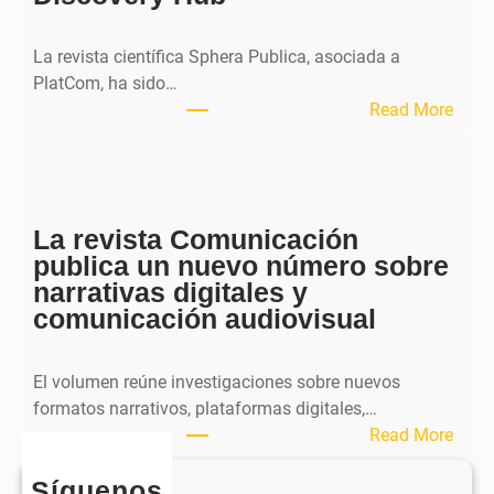
a
l
La revista científica Sphera Publica, asociada a
p
PlatCom, ha sido…
u
:
Read More
b
S
l
p
i
h
c
e
a
La revista Comunicación
r
e
publica un nuevo número sobre
a
l
narrativas digitales y
P
s
comunicación audiovisual
u
e
b
g
l
El volumen reúne investigaciones sobre nuevos
u
i
formatos narrativos, plataformas digitales,…
n
c
:
Read More
d
a
L
o
o
Síguenos
a