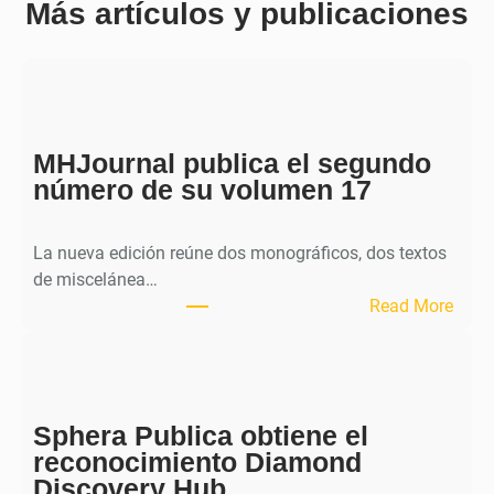
Más artículos y publicaciones
MHJournal publica el segundo
número de su volumen 17
La nueva edición reúne dos monográficos, dos textos
de miscelánea…
:
Read More
M
H
J
o
Sphera Publica obtiene el
u
reconocimiento Diamond
r
Discovery Hub
n