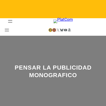
Saltar
al
contenido
Facebook
LinkedIn
X
Bluesky
YouTube
Amazon
PENSAR LA PUBLICIDAD
MONOGRAFICO