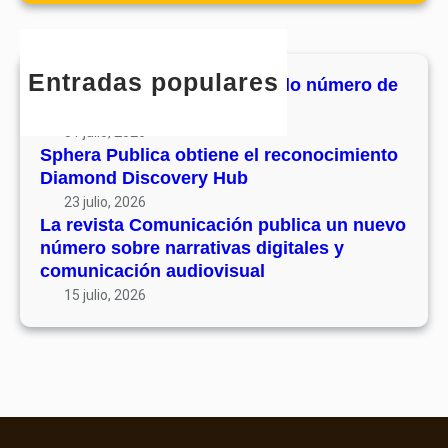
r
c
h
Entradas populares
MHJournal publica el segundo número de
su volumen 17
31 julio, 2026
Sphera Publica obtiene el reconocimiento
Diamond Discovery Hub
23 julio, 2026
La revista Comunicación publica un nuevo
número sobre narrativas digitales y
comunicación audiovisual
15 julio, 2026