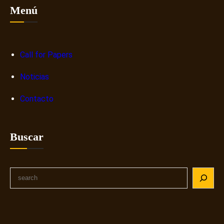
Menú
Call for Papers
Noticias
Contacto
Buscar
S
e
a
r
c