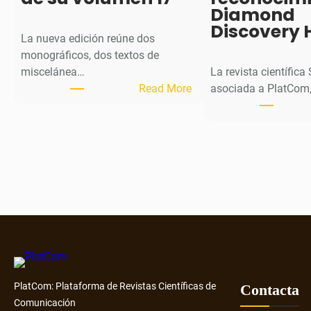
Diamond
Discovery 
La nueva edición reúne dos
monográficos, dos textos de
miscelánea…
La revista científica
:
Read More
asociada a PlatCom,
M
H
J
o
u
r
n
a
l
p
u
PlatCom: Plataforma de Revistas Científicas de
b
Contacta
Comunicación
l