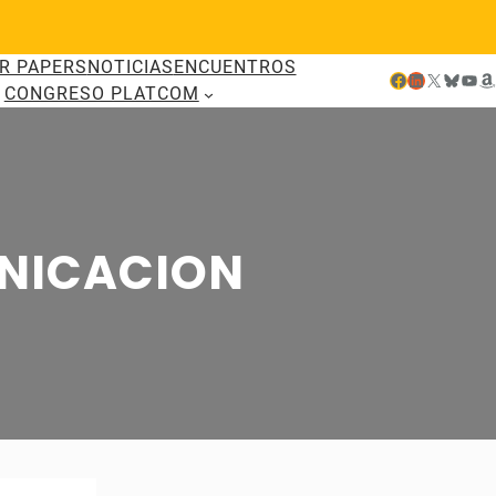
R PAPERS
NOTICIAS
ENCUENTROS
Facebook
LinkedIn
X
Bluesky
YouTube
Amazon
CONGRESO PLATCOM
UNICACION