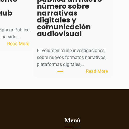
número sobre
Hub
narrativas
digitales y
comunicación
 Sphera Publica,
audiovisual
 ha sido…
:
Read More
S
El volumen reúne investigaciones
p
sobre nuevos formatos narrativos,
h
plataformas digitales,…
e
:
Read More
r
L
a
a
P
r
u
e
b
v
l
i
i
s
Menú
c
t