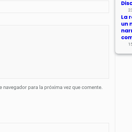
Dis
23
La 
un 
nar
com
15
te navegador para la próxima vez que comente.