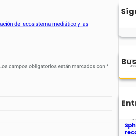
Síg
ación del ecosistema mediático y las
Bus
S
Los campos obligatorios están marcados con
*
e
a
r
c
h
Ent
MHJ
núm
31
Sph
rec