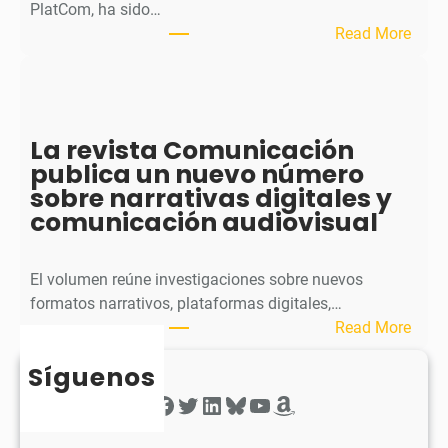
p
PlatCom, ha sido…
u
:
Read More
b
S
l
p
i
h
c
e
La revista Comunicación
a
r
publica un nuevo número
e
a
sobre narrativas digitales y
l
P
comunicación audiovisual
s
u
e
b
g
l
El volumen reúne investigaciones sobre nuevos
u
i
formatos narrativos, plataformas digitales,…
n
c
:
Read More
d
a
L
o
o
Síguenos
a
n
b
r
Facebook
Twitter
LinkedIn
Bluesky
YouTube
Amazon
ú
t
e
m
i
v