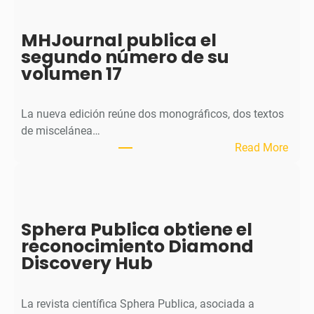
MHJournal publica el
segundo número de su
volumen 17
La nueva edición reúne dos monográficos, dos textos
de miscelánea…
:
Read More
M
H
J
o
Sphera Publica obtiene el
u
reconocimiento Diamond
r
Discovery Hub
n
a
l
La revista científica Sphera Publica, asociada a