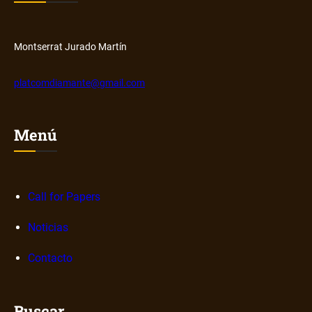
b
o
b
r
Montserrat Jurado Martín
e
n
platcomdiamante@gmail.com
a
r
r
Menú
a
t
i
v
Call for Papers
a
Noticias
s
d
Contacto
i
g
i
Buscar
t