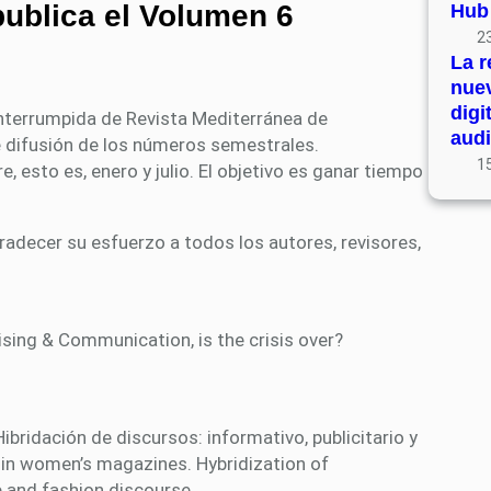
publica el Volumen 6
Hub
23
La r
nue
digi
interrumpida de Revista Mediterránea de
audi
 difusión de los números semestrales.
15
 esto es, enero y julio. El objetivo es ganar tiempo
radecer su esfuerzo a todos los autores, revisores,
rtising & Communication, is the crisis over?
ibridación de discursos: informativo, publicitario y
in women’s magazines. Hybridization of
e and fashion discourse