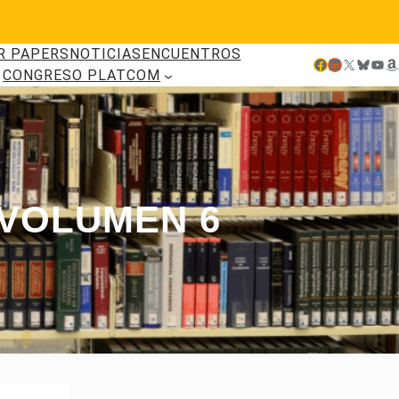
R PAPERS
NOTICIAS
ENCUENTROS
Facebook
LinkedIn
X
Bluesky
YouTube
Amazon
CONGRESO PLATCOM
 VOLUMEN 6