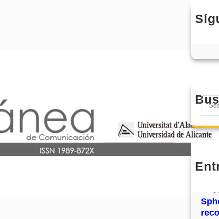
Síg
Bus
S
e
a
r
c
h
Ent
MHJ
núm
31
Sphe
rec