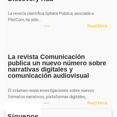
a
l
La revista científica Sphera Publica, asociada a
p
PlatCom, ha sido…
u
:
Read More
b
S
l
p
i
h
c
e
a
La revista Comunicación
r
e
publica un nuevo número sobre
a
l
narrativas digitales y
P
s
comunicación audiovisual
u
e
b
g
l
El volumen reúne investigaciones sobre nuevos
u
i
formatos narrativos, plataformas digitales,…
n
c
:
Read More
d
a
L
o
o
Síguenos
a