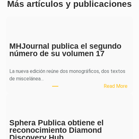
Más artículos y publicaciones
MHJournal publica el segundo
número de su volumen 17
La nueva edición reúne dos monográficos, dos textos
de miscelánea…
:
Read More
M
H
J
o
Sphera Publica obtiene el
u
reconocimiento Diamond
r
Discovery Hub
n