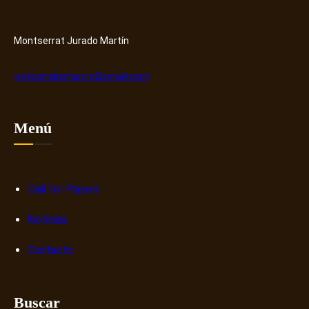
y
r
H
o
u
s
Montserrat Jurado Martín
b
o
b
platcomdiamante@gmail.com
r
e
n
Menú
a
r
r
a
Call for Papers
t
Noticias
i
v
Contacto
a
s
d
Buscar
i