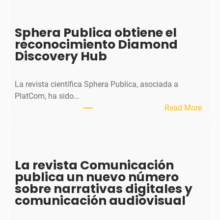
J
o
Sphera Publica obtiene el
u
reconocimiento Diamond
r
Discovery Hub
n
a
l
La revista científica Sphera Publica, asociada a
p
PlatCom, ha sido…
u
:
Read More
b
S
l
p
i
h
c
e
La revista Comunicación
a
r
publica un nuevo número
e
a
sobre narrativas digitales y
l
P
comunicación audiovisual
s
u
e
b