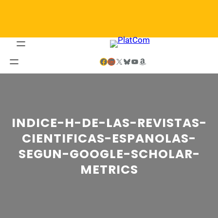
Saltar
al
contenido
Facebook
LinkedIn
X
Bluesky
YouTube
Amazon
INDICE-H-DE-LAS-REVISTAS-
CIENTIFICAS-ESPANOLAS-
SEGUN-GOOGLE-SCHOLAR-
METRICS