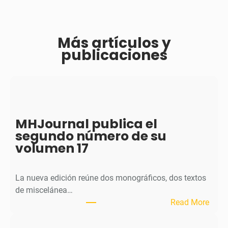
Más artículos y
publicaciones
MHJournal publica el
segundo número de su
volumen 17
La nueva edición reúne dos monográficos, dos textos
de miscelánea…
:
Read More
M
H