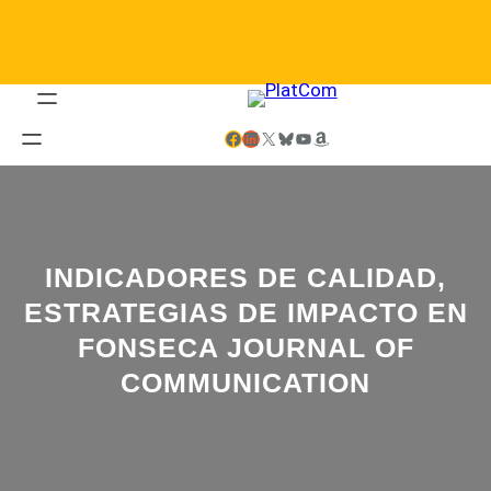
Saltar
al
contenido
Facebook
LinkedIn
X
Bluesky
YouTube
Amazon
INDICADORES DE CALIDAD,
ESTRATEGIAS DE IMPACTO EN
FONSECA JOURNAL OF
COMMUNICATION