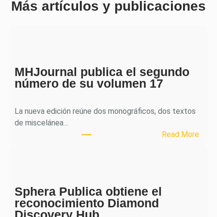
Más artículos y publicaciones
MHJournal publica el segundo
número de su volumen 17
La nueva edición reúne dos monográficos, dos textos
de miscelánea…
:
Read More
M
H
J
o
Sphera Publica obtiene el
u
reconocimiento Diamond
r
Discovery Hub
n