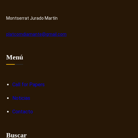
y
r
H
o
u
s
Montserrat Jurado Martín
b
o
b
platcomdiamante@gmail.com
r
e
n
Menú
a
r
r
a
Call for Papers
t
Noticias
i
v
Contacto
a
s
d
Buscar
i