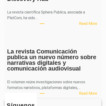
a
l
La revista científica Sphera Publica, asociada a
p
PlatCom, ha sido…
u
:
Read More
b
S
l
p
i
h
c
e
a
La revista Comunicación
r
e
publica un nuevo número sobre
a
l
narrativas digitales y
P
s
comunicación audiovisual
u
e
b
g
l
El volumen reúne investigaciones sobre nuevos
u
i
formatos narrativos, plataformas digitales,…
n
c
:
Read More
d
a
L
o
o
Síguenos
a