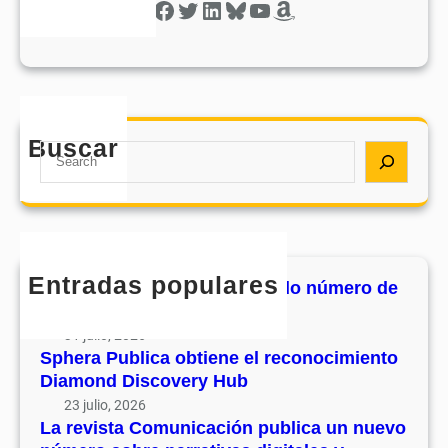
Facebook
Twitter
LinkedIn
Bluesky
YouTube
Amazon
Buscar
S
e
a
r
c
h
Entradas populares
MHJournal publica el segundo número de
su volumen 17
31 julio, 2026
Sphera Publica obtiene el reconocimiento
Diamond Discovery Hub
23 julio, 2026
La revista Comunicación publica un nuevo