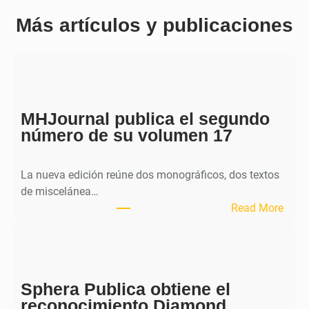
Más artículos y publicaciones
MHJournal publica el segundo
número de su volumen 17
La nueva edición reúne dos monográficos, dos textos
de miscelánea…
:
Read More
M
H
J
o
Sphera Publica obtiene el
u
reconocimiento Diamond
r