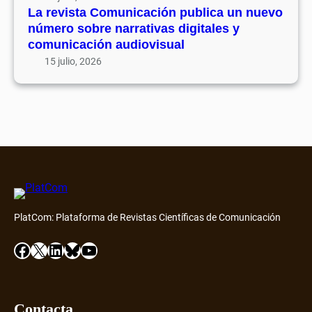
ó
7
La revista Comunicación publica un nuevo
e
n
número sobre narrativas digitales y
n
p
comunicación audiovisual
t
u
15 julio, 2026
o
b
D
l
i
i
a
c
m
a
o
u
n
n
d
n
D
u
i
PlatCom: Plataforma de Revistas Científicas de Comunicación
e
s
v
Facebook
X
LinkedIn
Bluesky
YouTube
c
o
o
n
v
ú
e
m
Contacta