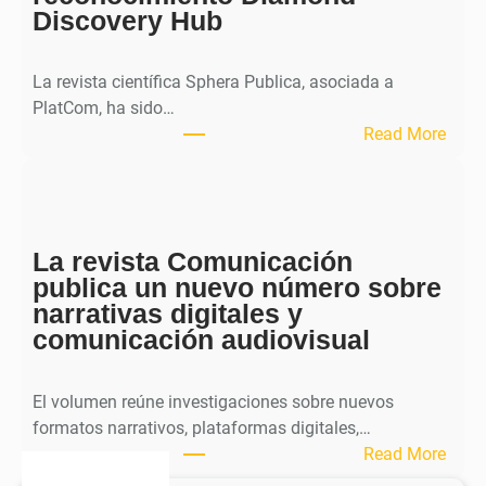
Discovery Hub
n
a
l
La revista científica Sphera Publica, asociada a
p
PlatCom, ha sido…
u
:
Read More
b
S
l
p
i
h
c
e
a
La revista Comunicación
r
e
publica un nuevo número sobre
a
l
narrativas digitales y
P
s
comunicación audiovisual
u
e
b
g
l
El volumen reúne investigaciones sobre nuevos
u
i
formatos narrativos, plataformas digitales,…
n
c
:
Read More
d
a
L