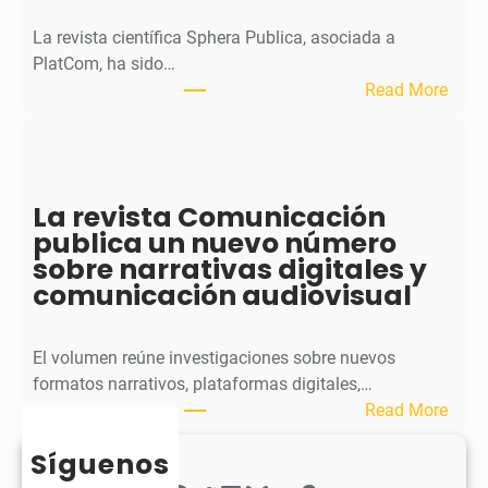
a
l
La revista científica Sphera Publica, asociada a
p
PlatCom, ha sido…
u
:
Read More
b
S
l
p
i
h
c
e
La revista Comunicación
a
r
publica un nuevo número
e
a
sobre narrativas digitales y
l
P
comunicación audiovisual
s
u
e
b
g
l
El volumen reúne investigaciones sobre nuevos
u
i
formatos narrativos, plataformas digitales,…
n
c
:
Read More
d
a
L
o
o
Síguenos
a
n
b
r