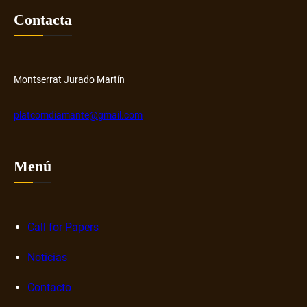
H
o
Contacta
u
s
b
o
b
r
Montserrat Jurado Martín
e
n
platcomdiamante@gmail.com
a
r
r
Menú
a
t
i
v
Call for Papers
a
Noticias
s
d
Contacto
i
g