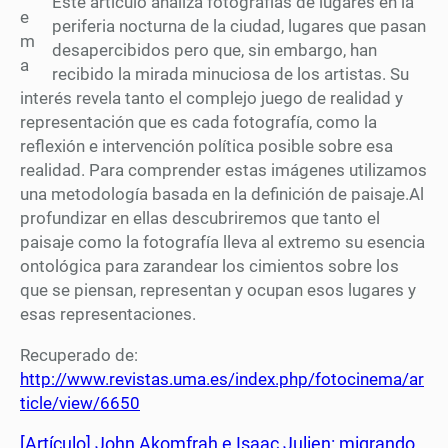
Este artículo analiza fotografías de lugares en la
e
periferia nocturna de la ciudad, lugares que pasan
m
desapercibidos pero que, sin embargo, han
a
recibido la mirada minuciosa de los artistas. Su
interés revela tanto el complejo juego de realidad y
representación que es cada fotografía, como la
reflexión e intervención política posible sobre esa
realidad. Para comprender estas imágenes utilizamos
una metodología basada en la definición de paisaje.Al
profundizar en ellas descubriremos que tanto el
paisaje como la fotografía lleva al extremo su esencia
ontológica para zarandear los cimientos sobre los
que se piensan, representan y ocupan esos lugares y
esas representaciones.
Recuperado de:
http://www.revistas.uma.es/index.php/fotocinema/ar
ticle/view/6650
[Artículo] John Akomfrah e Isaac Julien: migrando