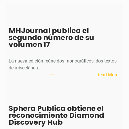
MHJournal publica el
segundo número de su
volumen 17
La nueva edición reúne dos monográficos, dos textos
de miscelánea…
:
Read More
M
H
J
o
Sphera Publica obtiene el
u
reconocimiento Diamond
r
Discovery Hub
n