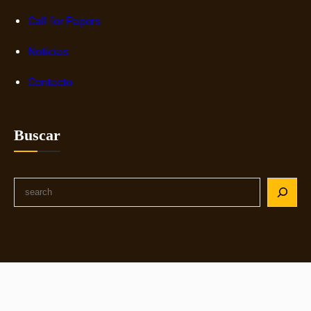
Call for Papers
Noticias
Contacto
Buscar
S
e
a
r
c
h