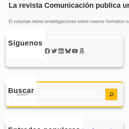
La revista Comunicación publica u
El volumen reúne investigaciones sobre nuevos formatos na
Síguenos
Facebook
Twitter
LinkedIn
Bluesky
YouTube
Amazon
Buscar
S
e
a
r
c
h