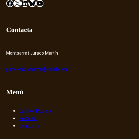
Facebook
X
LinkedIn
Bluesky
YouTube
a
r
r
a
Contacta
t
i
v
Montserrat Jurado Martín
a
s
platcomdiamante@gmail.com
d
i
g
Menú
i
t
a
Call for Papers
l
Noticias
e
Contacto
s
y