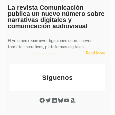
c
e
a
La revista Comunicación
r
e
publica un nuevo número sobre
a
l
narrativas digitales y
P
s
comunicación audiovisual
u
e
b
g
l
El volumen reúne investigaciones sobre nuevos
u
i
formatos narrativos, plataformas digitales,…
n
c
:
Read More
d
a
L
o
o
a
n
b
r
ú
t
Síguenos
e
m
i
v
e
e
i
r
n
s
o
Facebook
Twitter
LinkedIn
Bluesky
YouTube
Amazon
e
t
d
e
a
e
l
C