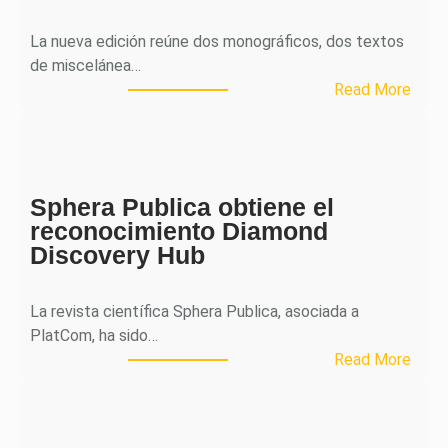
La nueva edición reúne dos monográficos, dos textos
de miscelánea…
:
Read More
M
H
J
o
Sphera Publica obtiene el
u
reconocimiento Diamond
r
Discovery Hub
n
a
l
La revista científica Sphera Publica, asociada a
p
PlatCom, ha sido…
u
:
Read More
b
S
l
p
i
h