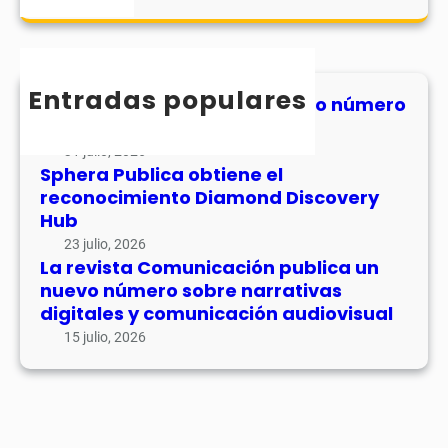
a
r
c
h
Entradas populares
MHJournal publica el segundo número
de su volumen 17
31 julio, 2026
Sphera Publica obtiene el
reconocimiento Diamond Discovery
Hub
23 julio, 2026
La revista Comunicación publica un
nuevo número sobre narrativas
digitales y comunicación audiovisual
15 julio, 2026