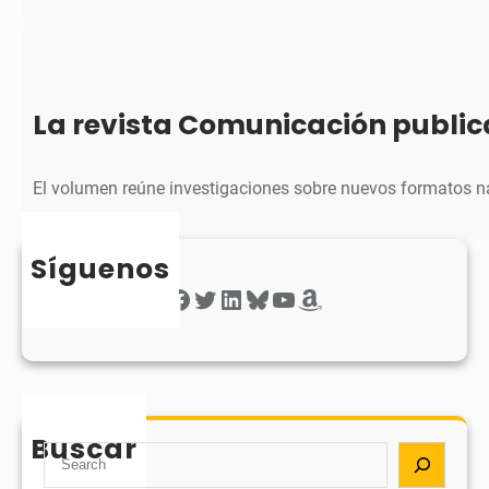
La revista Comunicación public
El volumen reúne investigaciones sobre nuevos formatos na
Síguenos
Facebook
Twitter
LinkedIn
Bluesky
YouTube
Amazon
Buscar
S
e