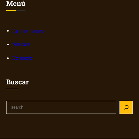
Menú
Call for Papers
Noticias
Contacto
Buscar
S
e
a
r
c