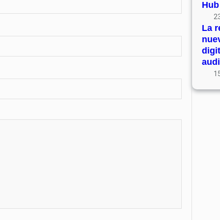
Hub
23
La r
nue
digi
audi
15