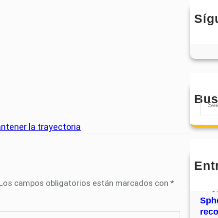
Síg
Bus
S
e
a
ntener la trayectoria
r
c
h
Ent
MHJ
núm
Los campos obligatorios están marcados con
*
31
Sphe
rec