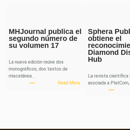
MHJournal publica el
Sphera Publ
segundo número de
obtiene el
su volumen 17
reconocimi
Diamond Di
Hub
La nueva edición reúne dos
monográficos, dos textos de
miscelánea…
La revista científica
:
Read More
asociada a PlatCom,
M
H
J
o
u
r