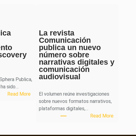
ica
La revista
Comunicación
ento
publica un nuevo
scovery
número sobre
narrativas digitales y
comunicación
audiovisual
 Sphera Publica,
 ha sido…
:
Read More
El volumen reúne investigaciones
S
sobre nuevos formatos narrativos,
p
plataformas digitales,…
h
:
Read More
e
L
r
a