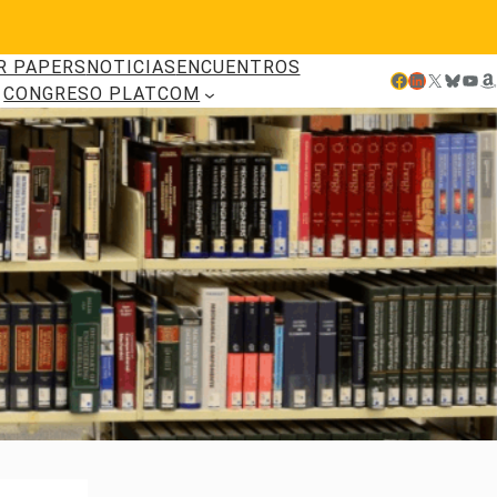
R PAPERS
NOTICIAS
ENCUENTROS
Facebook
LinkedIn
X
Bluesky
YouTube
Amazon
CONGRESO PLATCOM