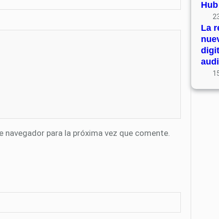
Hub
23
La r
nue
digi
audi
15
te navegador para la próxima vez que comente.