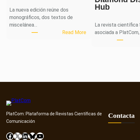
Hub
La nueva edición reúne dos
monográficos, dos textos de
miscelánea…
La revista científica
:
Read More
asociada a PlatCom,
M
H
J
o
u
r
n
a
l
p
PlatCom: Plataforma de Revistas Científicas de
u
Contacta
Comunicación
b
l
Facebook
X
LinkedIn
Bluesky
YouTube
i