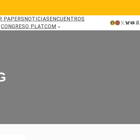
R PAPERS
NOTICIAS
ENCUENTROS
Facebook
LinkedIn
X
Bluesky
YouTube
Amazon
CONGRESO PLATCOM
G