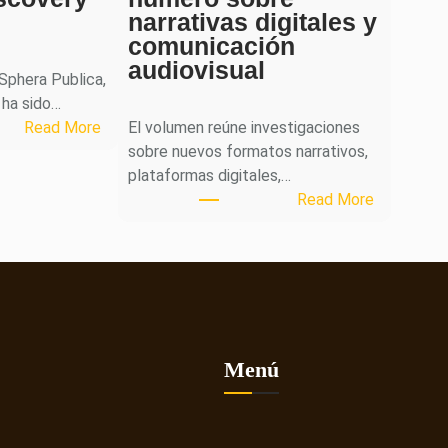
narrativas digitales y
comunicación
audiovisual
 Sphera Publica,
 ha sido…
:
Read More
El volumen reúne investigaciones
S
sobre nuevos formatos narrativos,
p
plataformas digitales,…
h
:
Read More
e
L
r
a
a
r
P
e
u
v
b
i
l
s
Menú
i
t
c
a
a
C