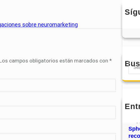
Síg
tigaciones sobre neuromarketing
Los campos obligatorios están marcados con
*
Bus
S
e
a
r
c
h
Ent
MHJ
núm
31
Sphe
rec