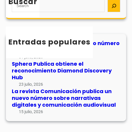
Buscar
S
e
a
r
c
h
Entradas populares
MHJournal publica el segundo número
de su volumen 17
31 julio, 2026
Sphera Publica obtiene el
reconocimiento Diamond Discovery
Hub
23 julio, 2026
La revista Comunicación publica un
nuevo número sobre narrativas
digitales y comunicación audiovisual
15 julio, 2026