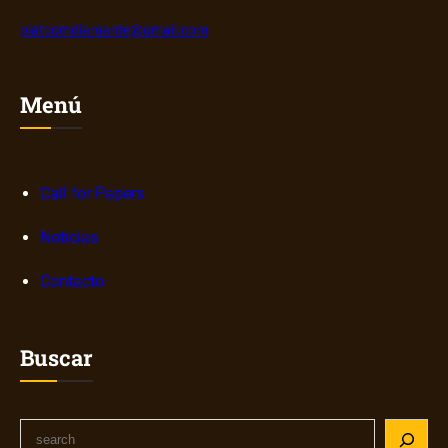
platcomdiamante@gmail.com
Menú
Call for Papers
Noticias
Contacto
Buscar
S