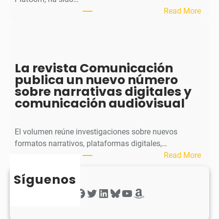
u
:
Read More
b
S
l
p
i
h
c
e
La revista Comunicación
a
r
publica un nuevo número
e
a
sobre narrativas digitales y
l
P
comunicación audiovisual
s
u
e
b
g
l
El volumen reúne investigaciones sobre nuevos
u
i
formatos narrativos, plataformas digitales,…
n
c
:
Read More
d
a
L
o
o
Síguenos
a
n
b
r
Facebook
Twitter
LinkedIn
Bluesky
YouTube
Amazon
ú
t
e
m
i
v
e