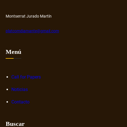
o
b
r
Montserrat Jurado Martín
e
n
platcomdiamante@gmail.com
a
r
r
Menú
a
t
i
v
Call for Papers
a
Noticias
s
d
Contacto
i
g
i
Buscar
t