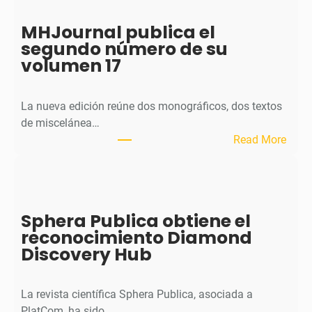
MHJournal publica el
segundo número de su
volumen 17
La nueva edición reúne dos monográficos, dos textos
de miscelánea…
:
Read More
M
H
J
o
Sphera Publica obtiene el
u
reconocimiento Diamond
r
Discovery Hub
n
a
l
La revista científica Sphera Publica, asociada a
p
PlatCom, ha sido…