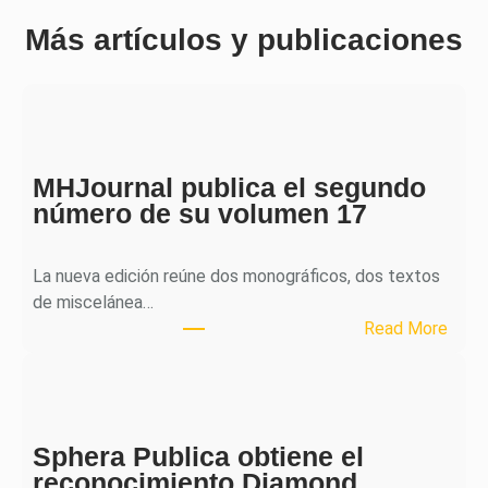
Más artículos y publicaciones
MHJournal publica el segundo
número de su volumen 17
La nueva edición reúne dos monográficos, dos textos
de miscelánea…
:
Read More
M
H
J
o
Sphera Publica obtiene el
u
reconocimiento Diamond
r