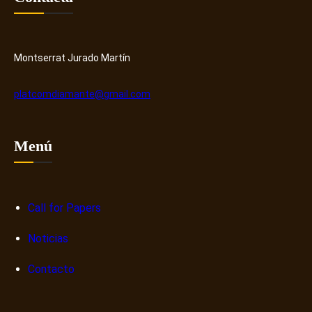
r
e
y
r
H
o
u
s
Montserrat Jurado Martín
b
o
b
platcomdiamante@gmail.com
r
e
n
Menú
a
r
r
a
Call for Papers
t
Noticias
i
v
Contacto
a
s
d