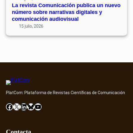
ó
7
La revista Comunicación publica un nuevo
e
n
número sobre narrativas digitales y
n
p
comunicación audiovisual
t
u
15 julio, 2026
o
b
D
l
i
i
a
c
m
a
o
u
n
n
d
n
D
u
i
PlatCom: Plataforma de Revistas Científicas de Comunicación
e
s
v
Facebook
X
LinkedIn
Bluesky
YouTube
c
o
o
n
v
ú
e
m
Contacta