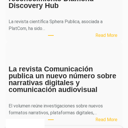
Discovery Hub
n
a
l
La revista científica Sphera Publica, asociada a
p
PlatCom, ha sido…
u
:
Read More
b
S
l
p
i
h
c
e
a
La revista Comunicación
r
e
publica un nuevo número sobre
a
l
narrativas digitales y
P
s
comunicación audiovisual
u
e
b
g
l
El volumen reúne investigaciones sobre nuevos
u
i
formatos narrativos, plataformas digitales,…
n
c
:
Read More
d
a
L