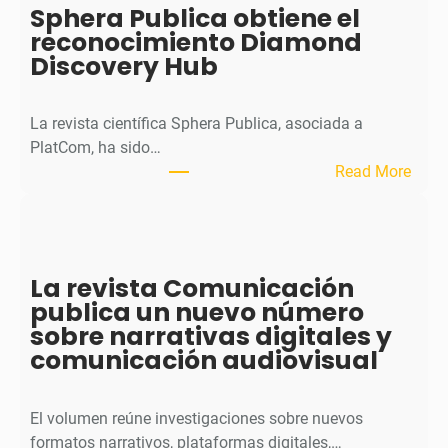
Sphera Publica obtiene el
u
reconocimiento Diamond
r
Discovery Hub
n
a
l
La revista científica Sphera Publica, asociada a
p
PlatCom, ha sido…
u
:
Read More
b
S
l
p
i
h
c
e
La revista Comunicación
a
r
publica un nuevo número
e
a
sobre narrativas digitales y
l
P
comunicación audiovisual
s
u
e
b
g
l
El volumen reúne investigaciones sobre nuevos
u
i
formatos narrativos, plataformas digitales,…