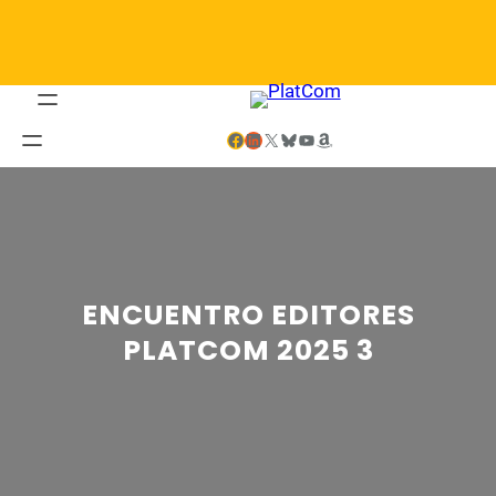
Saltar
al
contenido
Facebook
LinkedIn
X
Bluesky
YouTube
Amazon
ENCUENTRO EDITORES
PLATCOM 2025 3