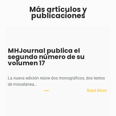
Más artículos y
publicaciones
MHJournal publica el
segundo número de su
volumen 17
La nueva edición reúne dos monográficos, dos textos
de miscelánea…
:
Read More
M
H
J
o