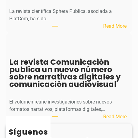
a
l
La revista científica Sphera Publica, asociada a
p
PlatCom, ha sido…
u
:
Read More
b
S
l
p
i
h
c
e
La revista Comunicación
a
r
publica un nuevo número
e
a
sobre narrativas digitales y
l
P
comunicación audiovisual
s
u
e
b
g
l
El volumen reúne investigaciones sobre nuevos
u
i
formatos narrativos, plataformas digitales,…
n
c
:
Read More
d
a
L
o
o
Síguenos
a
n
b