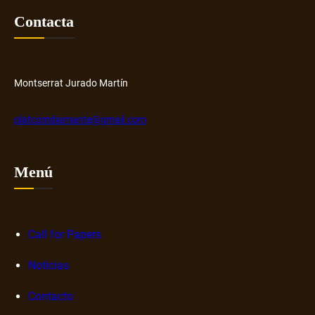
H
o
Contacta
u
s
b
o
b
r
Montserrat Jurado Martín
e
n
platcomdiamante@gmail.com
a
r
r
Menú
a
t
i
v
Call for Papers
a
Noticias
s
d
Contacto
i