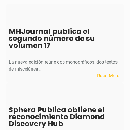
MHJournal publica el
segundo número de su
volumen 17
La nueva edición reúne dos monográficos, dos textos
de miscelánea…
:
Read More
M
H
J
o
Sphera Publica obtiene el
u
reconocimiento Diamond
r
Discovery Hub
n