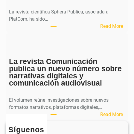
a
l
La revista científica Sphera Publica, asociada a
p
PlatCom, ha sido…
u
:
Read More
b
S
l
p
i
h
c
e
a
La revista Comunicación
r
e
publica un nuevo número sobre
a
l
narrativas digitales y
P
s
comunicación audiovisual
u
e
b
g
l
El volumen reúne investigaciones sobre nuevos
u
i
formatos narrativos, plataformas digitales,…
n
c
:
Read More
d
a
L
o
o
Síguenos
a
n
b