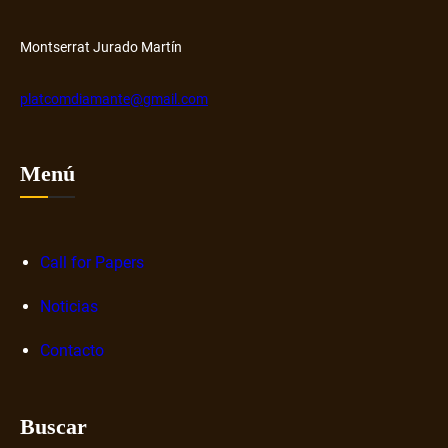
H
o
u
s
Montserrat Jurado Martín
b
o
b
platcomdiamante@gmail.com
r
e
n
Menú
a
r
r
a
Call for Papers
t
Noticias
i
v
Contacto
a
s
d
Buscar
i