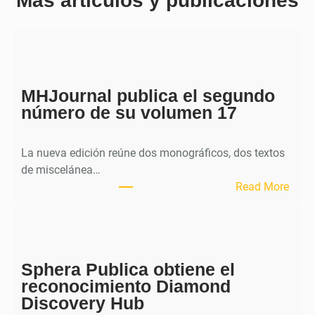
Más artículos y publicaciones
MHJournal publica el segundo
número de su volumen 17
La nueva edición reúne dos monográficos, dos textos
de miscelánea…
:
Read More
M
H
J
o
Sphera Publica obtiene el
u
reconocimiento Diamond
r
Discovery Hub
n