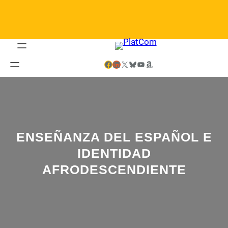
Saltar
al
contenido
Facebook
LinkedIn
X
Bluesky
YouTube
Amazon
ENSEÑANZA DEL ESPAÑOL E
IDENTIDAD
AFRODESCENDIENTE